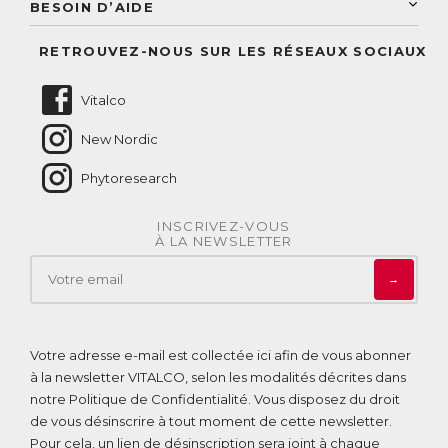
Conseil personnalisé
BESOIN D’AIDE
Suivre mes commandes
Questions fréquentes
RETROUVEZ-NOUS SUR LES RÉSEAUX SOCIAUX
Nous contacter
Vitalco
New Nordic
Phytoresearch
INSCRIVEZ-VOUS
À LA NEWSLETTER
→
Votre adresse e-mail est collectée ici afin de vous abonner
à la newsletter VITALCO, selon les modalités décrites dans
notre
Politique de Confidentialité
. Vous disposez du droit
de vous désinscrire à tout moment de cette newsletter.
Pour cela, un lien de désinscription sera joint à chaque