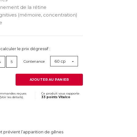
nnement de la rétine
ognitives (mémoire, concentration)
e
lculer le prix dégressif :
60 cp
Contenance
4
5
AJOUTER AU PANIER
commandes reçues
Ce produit vous rapporte
(
Voir les détails
).
33 points Vitalco
et prévient l’apparition de gênes