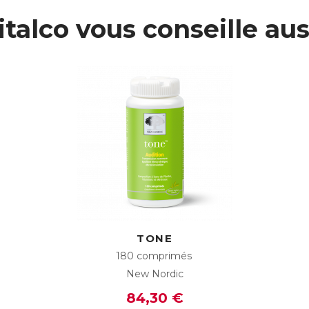
L :
4818482
italco vous conseille aus
AN :
3401548184820
Télécharger la fiche produit
TONE
180 comprimés
New Nordic
84,30 €