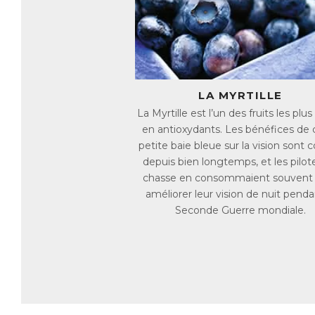
su
Ma
di
ma
l’
LA MYRTILLE
Bl
ne
La Myrtille est l’un des fruits les plus
es
en antioxydants. Les bénéfices de 
petite baie bleue sur la vision sont 
De
depuis bien longtemps, et les pilot
Le
de
chasse en consommaient souvent
améliorer leur vision de nuit penda
Bl
Seconde Guerre mondiale.
na
jo
En
ma
Le
es