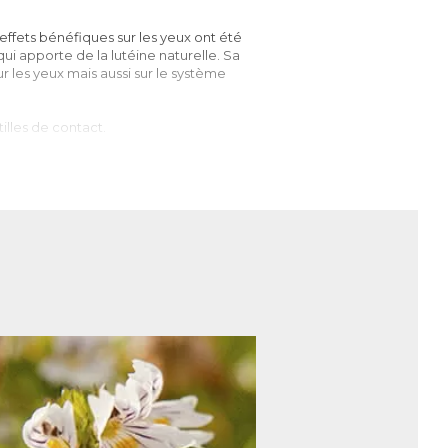
 effets bénéfiques sur les yeux ont été
ui apporte de la lutéine naturelle. Sa
r les yeux mais aussi sur le système
tilles de contact.
ue. Intermédiaires essentiels dans la
nsforment en signaux envoyés au cerveau
 transforme les rayons lumineux en signaux
re de laquelle se trouve la macula : c’est
pour éviter que la vue ne se détériore.
t aussi restreindre les capacités
 lors du passage de la clarté à la
s par une sur- sollicitation des yeux,