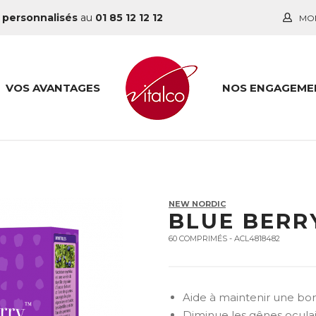
 personnalisés
au
01 85 12 12 12
MO
VOS AVANTAGES
NOS ENGAGEME
NEW NORDIC
BLUE BERR
60 COMPRIMÉS - ACL4818482
Aide à maintenir une bon
Diminue les gênes oculai