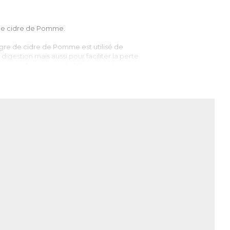
de cidre de Pomme.
aigre de cidre de Pomme est utilisé de
gestion mais aussi pour faciliter la perte
à partir de pommes fraîches pressées à
« mère de vinaigre », bactérie qui
re. Le vinaigre est ensuite séché pour
.
fine poudre qui concentre tous les
’une qualité exceptionnelle où toutes les