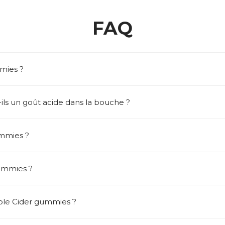
FAQ
mies ?
ls un goût acide dans la bouche ?
ummies ?
gummies ?
le Cider gummies ?