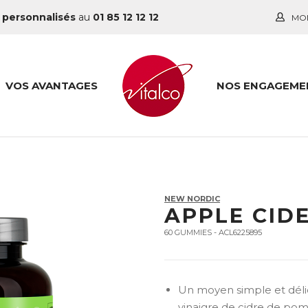
 personnalisés
au
01 85 12 12 12
MO
VOS AVANTAGES
NOS ENGAGEME
NEW NORDIC
APPLE CID
60 GUMMIES - ACL6225895
Un moyen simple et délic
vinaigre de cidre de p