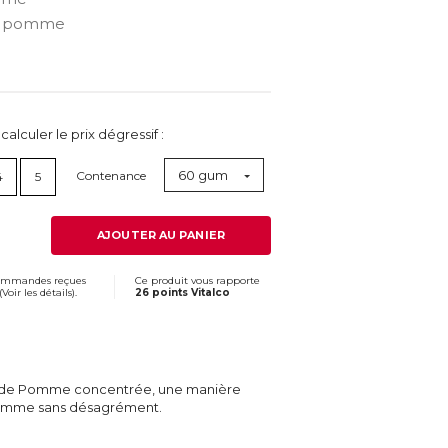
t pomme
lculer le prix dégressif :
60 gum
Contenance
4
5
AJOUTER AU PANIER
commandes reçues
Ce produit vous rapporte
(
Voir les détails
).
26 points Vitalco
e de Pomme concentrée, une manière
Pomme sans désagrément.