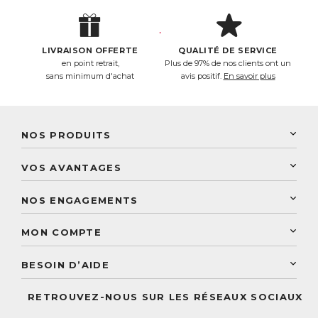
LIVRAISON OFFERTE
QUALITÉ DE SERVICE
en point retrait,
Plus de 97% de nos clients ont un
sans minimum d'achat
avis positif.
En savoir plus
NOS PRODUITS
New Nordic
VOS AVANTAGES
PhytoResearch
Programme de fidélité
Laboratoire Landais
NOS ENGAGEMENTS
Une livraison rapide
Découvrez le catalogue
Sélection de produits naturels
Paiement sécurisé
MON COMPTE
Service aux particuliers
Conseils personnalisés
Accès à mon compte
Conseil personnalisé
BESOIN D’AIDE
Suivre mes commandes
Questions fréquentes
RETROUVEZ-NOUS SUR LES RÉSEAUX SOCIAUX
Nous contacter