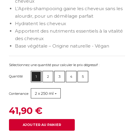
cheveux
L’Après-shampooing gaine les cheveux sans les
alourdir, pour un démêlage parfait
Hydratent les cheveux
Apportent des nutriments essentiels à la vitalité
des cheveux
Base végétale – Origine naturelle - Végan
Sélectionnez une quantité pour calculer le prix dégressif :
Quantité
1
2
3
4
5
2 x 250 ml
Contenance
41,90 €
AJOUTER AU PANIER