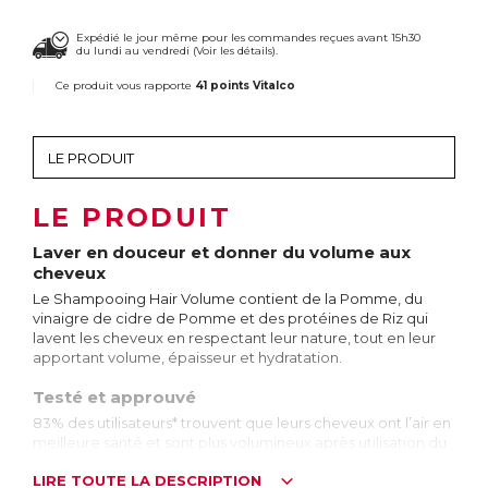
Expédié le jour même pour les commandes reçues avant 15h30
du lundi au vendredi (
Voir les détails
).
Ce produit vous rapporte
41 points Vitalco
LE PRODUIT
Laver en douceur et donner du volume aux
cheveux
Le Shampooing Hair Volume contient de la Pomme, du
vinaigre de cidre de Pomme et des protéines de Riz qui
lavent les cheveux en respectant leur nature, tout en leur
apportant volume, épaisseur et hydratation.
Testé et approuvé
83% des utilisateurs* trouvent que leurs cheveux ont l’air en
meilleure santé et sont plus volumineux après utilisation du
Shampooing Hair Volume.
LIRE TOUTE LA DESCRIPTION
*Test réalisé sur 56 utilisateurs