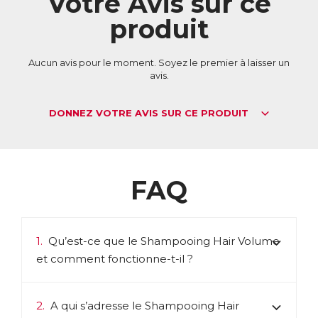
Votre Avis sur ce
✓ Ils sont garantis végan, sans silicone, sans huile minérale et
produit
sans tensioactif sulfaté.
✓ Testés sous contrôle dermatologique, ils sont
respectueux du cheveu et du cuir chevelu et conviennent à
tous les types de cheveux, y compris les cuirs chevelus et
Aucun avis pour le moment. Soyez le premier à laisser un
cheveux sensibles.
avis.
ACL :
2504342
EAN :
5021807005079
DONNEZ VOTRE AVIS SUR CE PRODUIT
FAQ
1.
Qu’est-ce que le Shampooing Hair Volume
et comment fonctionne-t-il ?
2.
A qui s’adresse le Shampooing Hair