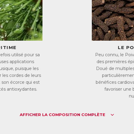
/ou mental), la pratique d’une activité physique ainsi que la consomma
dicaments.
uels sont les signes d’un manque en magnésium ?
celer un manque en magnésium peut s’avérer difficile à identifier ca
ès diverses.
rmi les signes les plus fréquents on peut retenir :
Fatigue, irritabilité et hypersensibilité
RITIME
LE P
Tensions et crampes musculaires
fois utilisé pour sa
Peu connu, le Poiv
Maux de tête et troubles digestifs
ses applications
des premières épi
Tremblements et engourdissements
Tressautement des paupières
usique, puisque les
Doué de multiples 
r les cordes de leurs
particulièremen
omment favoriser un bon apport en Magnésium ?
 son écorce qui est
bénéfices cardiova
ur satisfaire au mieux les besoins nutritionnels, il est important de fa
étés antioxydantes.
favoriser une
gnésium.
nu
rtains aliments sont très intéressants pour leurs teneurs en magnés
Le chocolat noir
Les légumes secs et les céréales complètes
AFFICHER LA COMPOSITION COMPLÈTE
Les légumes à feuilles verts
Les fruits oléagineux et les graines germées
Les fruits de mer