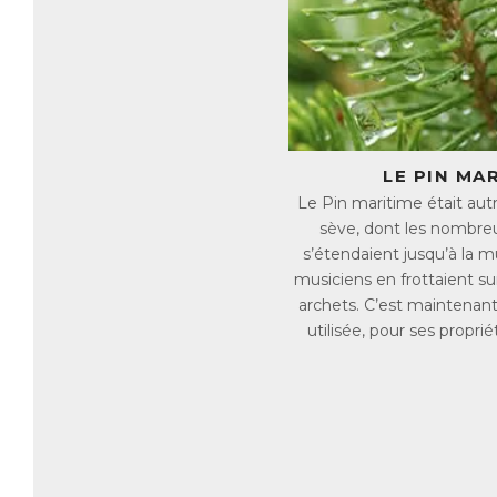
et
mé
Q
Dé
tr
Pa
→ 
LE PIN MA
→ 
Le Pin maritime était autre
→ 
sève, dont les nombreu
→ 
→ 
s’étendaient jusqu’à la m
musiciens en frottaient su
C
archets. C’est maintenant
Po
utilisée, pour ses propri
ma
Ce
✓ 
✓ 
✓ 
✓ 
✓ 