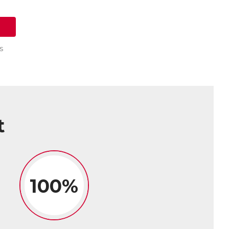
par son action sur l’activation de la
nstruction osseuse.
alique, est une forme de magnésium bien
ellement présent dans l’alimentation et
s
t à produire de l’énergie au sein des
nt les muscles sont particulièrement
ait en outre de limiter l’acidité
es personnes présentant des douleurs et
ux.
t
ort ! » !
de Malate de Magnésium, de cofacteurs
pour une efficacité maximale.
musculaires et osseuses normales.
sement et favorisent le fonctionnement
100%
sent une bonne microcirculation sanguine,