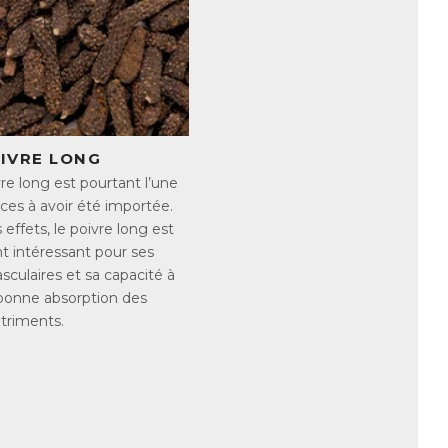
tion d’alcool ou de certains
r les signes peuvent être nombreux et
OIVRE LONG
re long est pourtant l’une
ces à avoir été importée.
effets, le poivre long est
t intéressant pour ses
sculaires et sa capacité à
voriser une alimentation riche en
 bonne absorption des
triments.
ium comme :