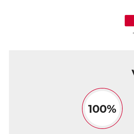
os
vi
Le
as
pa
ce
de
re
Le
de
Ma
Ma
(8
● 
● 
100%
no
● 
ce
● 