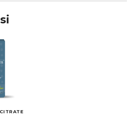
 qui peut être très intéressant pour
si
ntation efficace et adaptée !
, il est intéressant d’allier le magnésium
i est nécessaire à l’activité et/ou
du magnésium. Elle permet à la fois une
ocessus biologique commun, elle permet
m n’est jamais seul. Pour se stabiliser et
dement sa biodisponibilité (quantité réelle
 et Malate de magnésium sont des formes
choisit (bisglycinate, citrate, malate,
i son action finale. En effet, certaines
 au système nerveux par exemple.
ettique !
sation osseuse. En effet, impliqué dans la
 le magnésium joue un rôle clé dans la
CITRATE
, spasmes et autres désagréments. Son
elle pour un fonctionnement normal du
émentaire pour une minéralisation et une