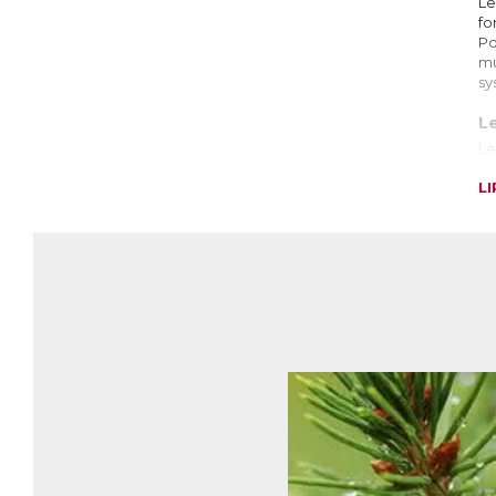
Le
fo
Po
mu
sy
L
Le
l’
L
un
A 
In
pe
da
Qu
Po
re
de
Il
ma
si