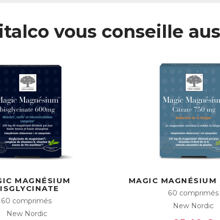
Certaines eaux minérales sont également très riches en magnésium ce
mpléter ses apports.
italco vous conseille aus
our une couverture optimale des besoins : Une suppléme
Présence de cofacteurs : pour une utilisation et une efficacité optimale
des cofacteurs. Un cofacteur est un élément (vitamines, minéraux, …) qu
absorption d’un autre. La vitamine B6 est, par exemple, un cofacteur 
illeure absorption de celui-ci et, intervenant dans de nombreux pr
e meilleure utilisation du magnésium.
Une bonne biodisponibilité du magnésium : Dans la nature, le magnésiu
re absorbé il se lie à une ou plusieurs molécules et cela impacte gran
i sera absorbée et utilisable par l’organisme). Bisglycinate, Citrate
ès bien assimilées par l’organisme.
Une forme de magnésium adaptée aux besoins : La forme de magnésium 
c.) n’impacte pas seulement la biodisponibilité du magnésium mais auss
rmes vont être plus spécifiques aux muscles, d’autres à l’énergie ou
e Malate de Magnésium, l’allié du système musculosquel
 magnésium est indissociable de l’activité musculaire et de la minérali
contraction et la récupération musculaire (réparation, régénération),
GIC MAGNÉSIUM
MAGIC MAGNÉSIUM 
nne santé des muscles et est essentiel à la prévention des crampes
ISGLYCINATE
plication dans le contrôle de l’influx nerveux est également essenti
60 comprimés
stème musculaire.
60 comprimés
New Nordic
New Nordic
ssi, le magnésium permet la fixation du calcium et du fluor, étape él