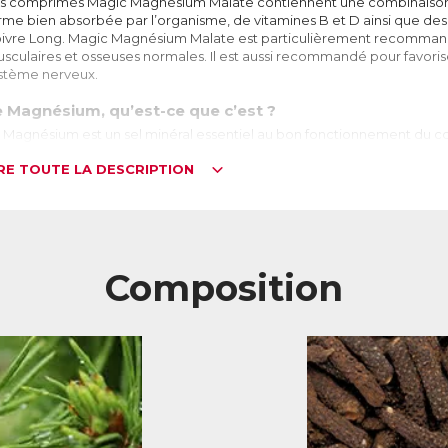
s comprimés Magic Magnésium Malate contiennent une combinaison
rme bien absorbée par l’organisme, de vitamines B et D ainsi que des
ivre Long. Magic Magnésium Malate est particulièrement recommand
sculaires et osseuses normales. Il est aussi recommandé pour favoris
stème nerveux.
e Magnésium, qu’est-ce que c’est ?
 Magnésium est un sel minéral essentiel au bon fonctionnement du c
organisme, le corps en renferme approximativement 25g dont environ la
IRE TOUTE LA DESCRIPTION
 quart dans les muscles et un quart réparti entre le système nerveux, le f
quoi sert-il ?
dispensable à la bonne santé du corps, le magnésium intervient dans
ut notamment citer son rôle dans le fonctionnement du système nerv
ns la formation et la minéralisation osseuse ainsi que dans la producti
Composition
els sont les besoins journaliers ?
ur un adulte, les autorités de santé recommandent un apport de 6mg p
présente environ 300mg pour une femme et 380mg pour un homme. 
 magnésium, il est essentiel d’en apporter quotidiennement.
 est établi qu’aujourd’hui près des ¾ des personnes auraient un apport i
nque en magnésium. Cela est majoritairement dû à un apport alimentai
tuations qui entrainent une excrétion de magnésium plus importante 