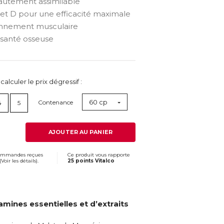
utement assimilable
et D pour une efficacité maximale
onnement musculaire
santé osseuse
lculer le prix dégressif :
60 cp
Contenance
4
5
AJOUTER AU PANIER
commandes reçues
Ce produit vous rapporte
(
Voir les détails
).
25 points Vitalco
ines essentielles et d’extraits