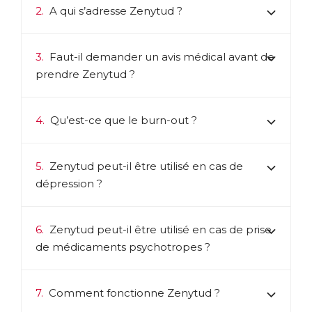
2.
A qui s’adresse Zenytud ?
Télécharger la fiche produit
3.
Faut-il demander un avis médical avant de
prendre Zenytud ?
4.
Qu’est-ce que le burn-out ?
5.
Zenytud peut-il être utilisé en cas de
dépression ?
6.
Zenytud peut-il être utilisé en cas de prise
de médicaments psychotropes ?
7.
Comment fonctionne Zenytud ?