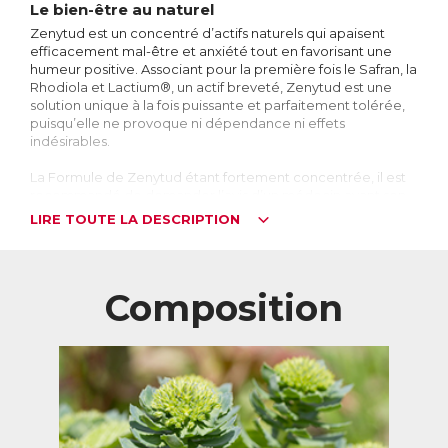
Le bien-être au naturel
Zenytud est un concentré d’actifs naturels qui apaisent
efficacement mal-être et anxiété tout en favorisant une
humeur positive. Associant pour la première fois le Safran, la
Rhodiola et Lactium®, un actif breveté, Zenytud est une
solution unique à la fois puissante et parfaitement tolérée,
puisqu’elle ne provoque ni dépendance ni effets
indésirables.
La Formule de Zenytud étant fortement concentrée, il est
recommandé de demander l’avis d’un médecin avant son
utilisation.
LIRE TOUTE LA DESCRIPTION
Zenytud est idéal en situation de mal-être psychologique
et tout particulièrement en cas de burn-out.
Composition
Cerveau : à l’origine du mal-être
A l’origine des pensées, des actions, des désirs et
motivations, le cerveau est le centre du système nerveux. Il
est composé de 100 milliards de cellules nerveuses
appelées neurones, qui forment un réseau à travers lequel
circulent des signaux électriques et des
neurotransmetteurs.