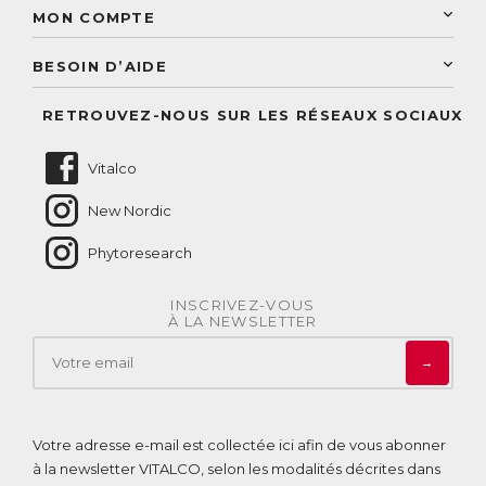
Sélection de produits naturels
Paiement sécurisé
MON COMPTE
Service aux particuliers
Conseils personnalisés
Accès à mon compte
Conseil personnalisé
BESOIN D’AIDE
Suivre mes commandes
Questions fréquentes
RETROUVEZ-NOUS SUR LES RÉSEAUX SOCIAUX
Nous contacter
Vitalco
New Nordic
Phytoresearch
INSCRIVEZ-VOUS
À LA NEWSLETTER
→
Votre adresse e-mail est collectée ici afin de vous abonner
à la newsletter VITALCO, selon les modalités décrites dans