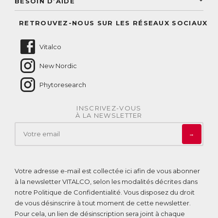
BESOIN D’AIDE
Suivre mes commandes
Questions fréquentes
RETROUVEZ-NOUS SUR LES RÉSEAUX SOCIAUX
Nous contacter
Vitalco
New Nordic
Phytoresearch
INSCRIVEZ-VOUS
À LA NEWSLETTER
→
Votre adresse e-mail est collectée ici afin de vous abonner
à la newsletter VITALCO, selon les modalités décrites dans
notre
Politique de Confidentialité
. Vous disposez du droit
de vous désinscrire à tout moment de cette newsletter.
Pour cela, un lien de désinscription sera joint à chaque