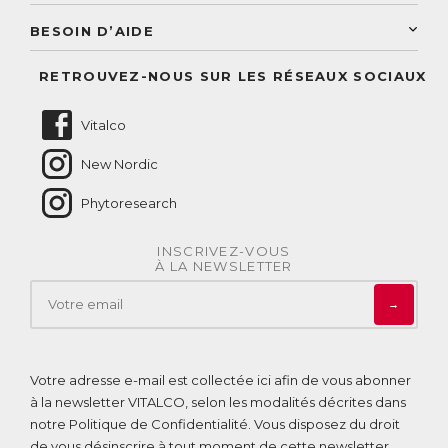
Conseils personnalisés
Accès à mon compte
Conseil personnalisé
BESOIN D’AIDE
Suivre mes commandes
Questions fréquentes
RETROUVEZ-NOUS SUR LES RÉSEAUX SOCIAUX
Nous contacter
Vitalco
New Nordic
Phytoresearch
INSCRIVEZ-VOUS
À LA NEWSLETTER
→
Votre adresse e-mail est collectée ici afin de vous abonner
à la newsletter VITALCO, selon les modalités décrites dans
notre
Politique de Confidentialité
. Vous disposez du droit
de vous désinscrire à tout moment de cette newsletter.