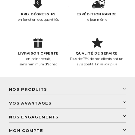
PRIX DÉGRESSIFS
EXPÉDITION RAPIDE
en fonction des quantités
le jour même
LIVRAISON OFFERTE
QUALITÉ DE SERVICE
en point retrait,
Plus de 97% de nos clients ont un
sans minimum d'achat
avis positif.
En savoir plus
NOS PRODUITS
New Nordic
VOS AVANTAGES
PhytoResearch
Programme de fidélité
Laboratoire Landais
NOS ENGAGEMENTS
Une livraison rapide
Découvrez le catalogue
Sélection de produits naturels
Paiement sécurisé
MON COMPTE
Service aux particuliers