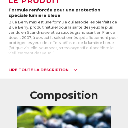
LE PRODUIT
Formule renforcée pour une protection
spéciale lumière bleue
Blue Berry max est une formule qui associe les bienfaits de
Blue Berry, produit naturel pour la santé des yeux le plus
vendu en Scandinavie et au succès grandissant en France
depuis 2007, à des actifs sélectionnés spécifiquement pour
protéger les yeux des effets néfastes de la lumière bleue
(fatigue visuelle, yeux secs, stress oxydatif qui accélère le
vieillissement des yeux…).
Blue Berry max est idéal pour les personnes dont les yeux
sont fortement exposés à des écrans (ordinateur,
LIRE TOUTE LA DESCRIPTION
téléphone, tv, tablette) sources de lumière bleue.
La lumière bleue, c’est quoi ?
La lumière bleue est une lumière à haute énergie qui peut
Composition
abîmer les cellules fragiles de l’œil. Elle est présente dans la
lumière naturelle du soleil et également dans de
nombreuses sources de lumières artificielles (ordinateur,
téléphone, tv, tablette…).
Quelles sont les conséquences d’une
surexposition aux écrans et à la lumière bleue ?