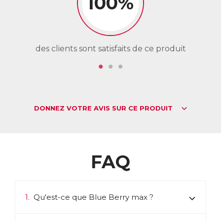
100%
Blue Berry max est la solution de santé naturelle pour
protéger les yeux et maintenir un confort visuel en cas de
fortes expositions aux écrans (ordinateur, téléphone, tv,
tablette) et à la lumière bleue.
ACL :
6360902
des clients sont satisfaits de ce produit
de
EAN :
3770011802791
Télécharger la fiche produit
DONNEZ VOTRE AVIS SUR CE PRODUIT
FAQ
1.
Qu'est-ce que Blue Berry max ?