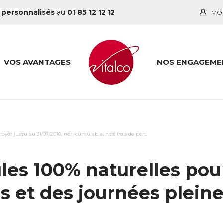
 personnalisés
au
01 85 12 12 12
MO
VOS AVANTAGES
NOS ENGAGEME
er jusqu'au 31/07/2018, non cumulable, hors frais de port.
les 100% naturelles pour
s et des journées plein