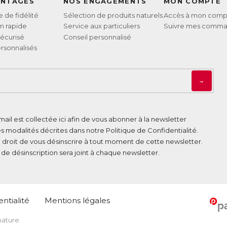
ANTAGES
NOS ENGAGEMENTS
MON COMPTE
de fidélité
Sélection de produits naturels
Accès à mon comp
on rapide
Service aux particuliers
Suivre mes comm
écurisé
Conseil personnalisé
rsonnalisés
→
ail est collectée ici afin de vous abonner à la newsletter
es modalités décrites dans notre
Politique de Confidentialité
.
 droit de vous désinscrire à tout moment de cette newsletter.
n de désinscription sera joint à chaque newsletter.
ntialité
Mentions légales
 nature