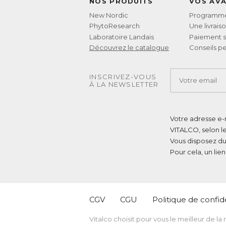
NOS PRODUITS
VOS AV
New Nordic
Programme 
PhytoResearch
Une livrais
Laboratoire Landais
Paiement s
Découvrez le catalogue
Conseils pe
INSCRIVEZ-VOUS
À LA NEWSLETTER
Votre adresse e-m
VITALCO, selon l
Vous disposez du
Pour cela, un lie
CGV
CGU
Politique de confide
Vitalco choisit pour vous le meilleur de la