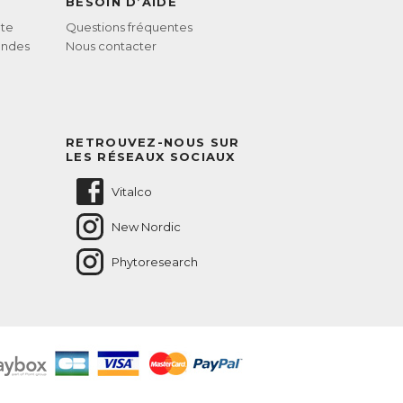
BESOIN D’AIDE
te
Questions fréquentes
andes
Nous contacter
RETROUVEZ-NOUS SUR
LES RÉSEAUX SOCIAUX
Vitalco
New Nordic
Phytoresearch