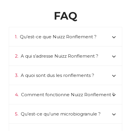
de tonifier la gorge, diminuant les vibrations.
FAQ
La Gomme d’acacia encapsule l’huile essentielle de
Menthe poivrée, ce qui permet de diffuser
progressivement cette dernière au fond de la gorge, pour
une durée d’action prolongée.
1.
Qu’est-ce que Nuizz Ronflement ?
Enfin la Vitamine E exerce une action antioxydante,
protégeant les cellules du stress oxydatif.
2.
A qui s’adresse Nuizz Ronflement ?
ACL :
4781460
EAN :
3760155439113
Télécharger la fiche produit
3.
A quoi sont dus les ronflements ?
4.
Comment fonctionne Nuizz Ronflement ?
5.
Qu’est-ce qu’une microbiogranule ?