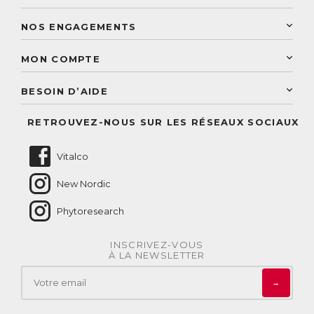
PhytoResearch
Programme de fidélité
Laboratoire Landais
NOS ENGAGEMENTS
Une livraison rapide
Découvrez le catalogue
Sélection de produits naturels
Paiement sécurisé
MON COMPTE
Service aux particuliers
Conseils personnalisés
Accès à mon compte
Conseil personnalisé
BESOIN D’AIDE
Suivre mes commandes
Questions fréquentes
RETROUVEZ-NOUS SUR LES RÉSEAUX SOCIAUX
Nous contacter
Vitalco
New Nordic
Phytoresearch
INSCRIVEZ-VOUS
À LA NEWSLETTER
→