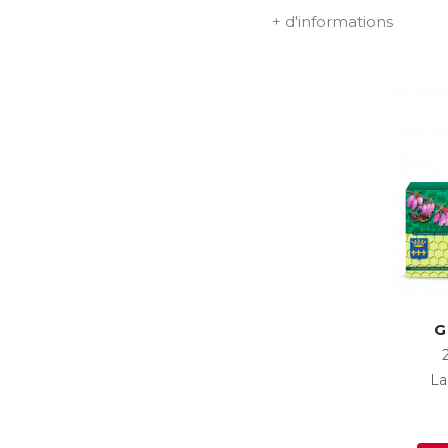
+ d'informations
G
La