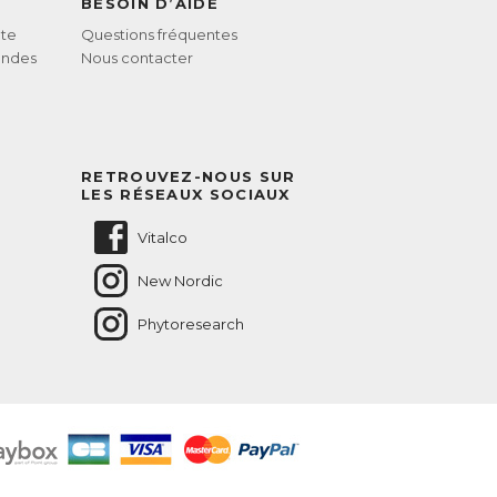
BESOIN D’AIDE
te
Questions fréquentes
andes
Nous contacter
RETROUVEZ-NOUS SUR
LES RÉSEAUX SOCIAUX
Vitalco
New Nordic
Phytoresearch