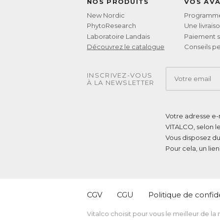
NOS PRODUITS
VOS AV
New Nordic
Programme 
PhytoResearch
Une livrais
Laboratoire Landais
Paiement s
Découvrez le catalogue
Conseils pe
INSCRIVEZ-VOUS
À LA NEWSLETTER
Votre adresse e-m
VITALCO, selon l
Vous disposez du
Pour cela, un lie
CGV
CGU
Politique de confide
Vitalco choisit pour vous le meilleur de la