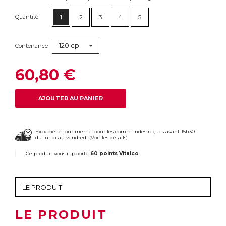
Quantité
1
2
3
4
5
120 cp
Contenance
60,80 €
AJOUTER AU PANIER
Expédié le jour même pour les commandes reçues avant 15h30
du lundi au vendredi (
Voir les détails
).
Ce produit vous rapporte
60 points Vitalco
LE PRODUIT