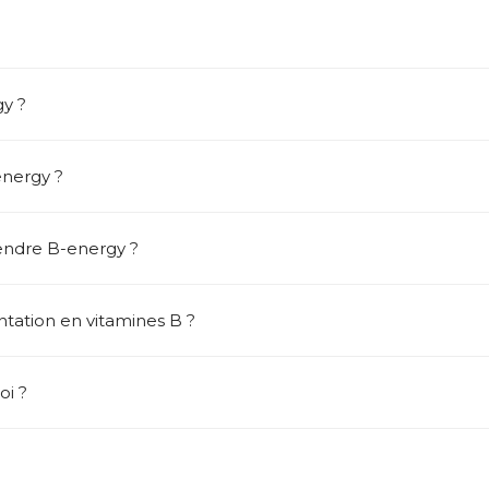
y ?
nergy ?
endre B-energy ?
tation en vitamines B ?
oi ?