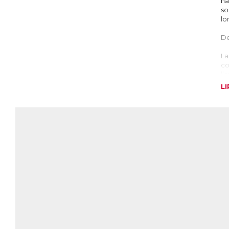
ha
so
lo
De
La
co
l’
L
L
Le
no
ce
Bi
ce
pr
di
30
B6
D
Le