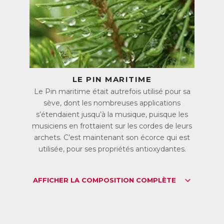
s vitamines B et le magnésium jouent notamment un rôle important da
lucides, lipides et protéines) en énergie.
 vitamine B5 contribue aussi à des performances intellectuelles norma
urotransmetteurs (molécules chimiques assurant la transmission de l’
tre).
 vitamine C joue un rôle essentiel dans l’absorption du fer, nécessaire
LE PIN MARITIME
 Magnésium contenu dans Vitamines B est sous forme de malate (se
Le Pin maritime était autrefois utilisé pour sa
it partie des mieux absorbées et des mieux tolérées par l’organisme.
sève, dont les nombreuses applications
s’étendaient jusqu’à la musique, puisque les
aintien des défenses de l’organisme
musiciens en frottaient sur les cordes de leurs
s vitamines B6, B9, B12 et C contribuent au fonctionnement normal d
archets. C’est maintenant son écorce qui est
 vitamine C est un puissant antioxydant qui protège les cellules, no
utilisée, pour ses propriétés antioxydantes.
attaque des radicaux libres qui les dégradent. Cette action est complé
ritime et de Poivre long qui sont des sources naturelles d’antioxydan
AFFICHER LA COMPOSITION COMPLÈTE
eauté de la peau et des cheveux
s vitamines B2, B3 et B8 favorisent le maintien d’une peau normale.
intien de cheveux normaux.
 vitamine C intervient dans la synthèse normale du collagène, nécessa