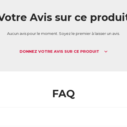
évention des rides.
utres actions
Votre Avis sur ce produi
 vitamine B1 contribue à une bonne santé cardiovasculaire.
 vitamine B6 intervient aussi dans la régulation des fonctions hormon
Aucun avis pour le moment. Soyez le premier à laisser un avis.
L :
6317233
AN :
3770011802661
DONNEZ VOTRE AVIS SUR CE PRODUIT
Télécharger la fiche produit
FAQ