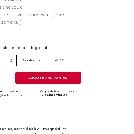
s cheveux
rts en vitamines B (régimes
 seniors…)
lculer le prix dégressif :
60 cp
Contenance
4
5
AJOUTER AU PANIER
commandes reçues
Ce produit vous rapporte
(
Voir les détails
).
19 points Vitalco
nsables, associées à du magnésium