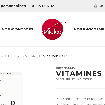
 personnalisés
au
01 85 12 12 12
MO
VOS AVANTAGES
NOS ENGAGEME
Vitamines B
es
Energie & Vitalité
NEW NORDIC
VITAMINES
60 COMPRIMÉS - ACL6317233
Diminution de la fatigue
Maintien des défenses i