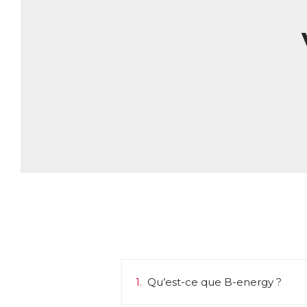
pr
A
La
La
AC
E
1.
Qu’est-ce que B-energy ?