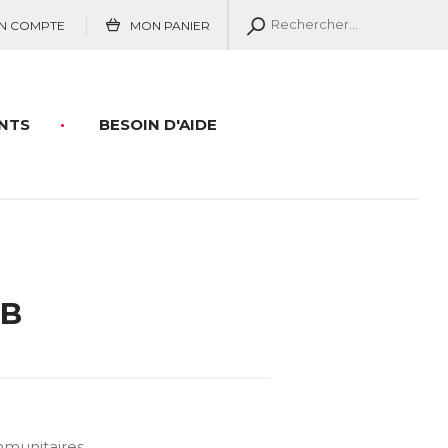
N COMPTE
MON PANIER
NTS
BESOIN D'AIDE
 B
mmunitaires