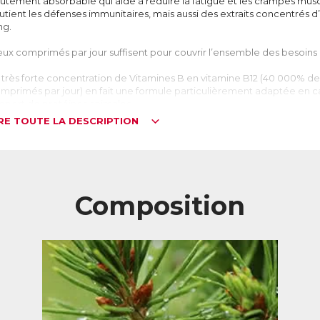
utement absorbable qui aide à réduire la fatigue et les crampes muscul
utient les défenses immunitaires, mais aussi des extraits concentrés 
ng.
ux comprimés par jour suffisent pour couvrir l’ensemble des besoins 
 très forte concentration de Vitamines B en vitamine B12 (40 000%
mprimés par jour) en fait une formule particulièrement adaptée en ca
apport de protéines animales.
IRE TOUTE LA DESCRIPTION
es vitamines B, des vitamines essentielles
s vitamines B désignent un groupe de 8 vitamines : B1, B2, B3, B5, B6, B
mbreux processus biologiques (fonctionnement du cœur, du système
llules sanguines, de la peau et des cheveux, du métabolisme énergét
Composition
en qu’elles soient généralement apportées par l’alimentation, une s
pendant s’avérer nécessaire en fonction du régime alimentaire (la vi
oduits d’origine animale par exemple). L’absorption digestive et l’util
minue également avec l’âge, ce qui entraîne une augmentation des b
% de la population senior européenne n’aurait pas des apports suffis
.
iminution de la fatigue
s vitamines B2, B3, B5, B6, B9, B12, C et le magnésium aident à réduire 