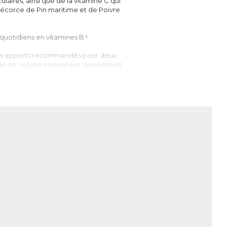
aires, ainsi que de la vitamine C qui
d’écorce de Pin maritime et de Poivre
quotidiens en vitamines B !
 des apports recommandés pour deux
s de régime alimentaire qui restreint
8, B9 et B12. Elles sont essentielles à de
 nerveux, du système immunitaire, des
ique…).
upplémentation en vitamines B peut
tamine B12 n’est présente que dans les
isation des vitamines B par l’organisme
esoins chez les personnes âgées. Environ
ants en vitamines B, notamment B2, B9 et
la fatigue.