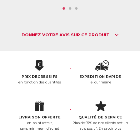
Lutter contre la fatigue
La vitamine C contribue à réduire la fatigue. Elle joue
notamment un rôle essentiel dans l’absorption du fer,
nécessaire à la bonne oxygénation des cellules.
DONNEZ VOTRE AVIS SUR CE PRODUIT
Un comprimé Vitamine C par jour suffit pour apporter 10 fois
la quantité journalière recommandée
en vitamine C !
ACL :
6276966
EAN :
3770011802524
PRIX DÉGRESSIFS
EXPÉDITION RAPIDE
Télécharger la fiche produit
en fonction des quantités
le jour même
LIVRAISON OFFERTE
QUALITÉ DE SERVICE
en point retrait,
Plus de 97% de nos clients ont un
sans minimum d'achat
avis positif.
En savoir plus