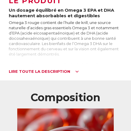
LE PRODUIT
Un dosage équilibré en Omega 3 EPA et DHA
hautement absorbables et digestibles
Omega 3 rouge contient de l’huile de krill, une source
naturelle d’acides gras essentiels Omega 3 et notamment
d’EPA (acide eïcosapentaénoïque) et de DHA (acide
docosahexaénoïque) qui contribuent à une bonne santé
cardiovasculaire. Les bienfaits de l’Omega 3 DHA sur le
fonctionnement du cerveau et sur la vision ont également
été largement démontrés.
Les Omega 3 contenus dans l’huile de krill ont l’avantage
d’être liés à des phospholipides, ce qui permet une
LIRE TOUTE LA DESCRIPTION
meilleure assimilation par l’organisme. Aussi, l’huile de krill
contenue dans Omega 3 rouge est naturellement riche en
astaxanthine, un puissant antioxydant qui préserve la
fraîcheur de l’huile et les bienfaits des Omega 3, ce qui est
Composition
la garantie d’une qualité exceptionnelle.
Grâce à son huile de krill d’excellente qualité issue d’une
pêche durable, Omega 3 rouge fournit un dosage équilibré
en Omega 3 EPA et DHA hautement absorbables pour une
efficacité maximale, le tout sans goût ni odeur grâce à un
processus d’encapsulation spécifique de l’huile qui facilite