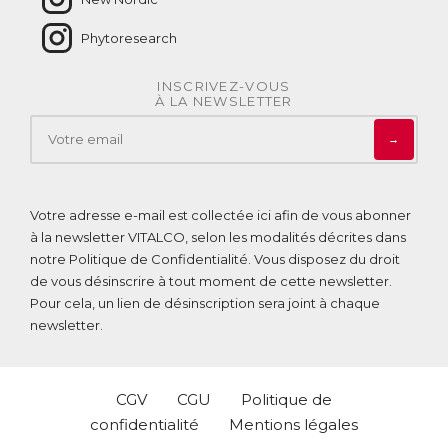
Grâce à ses teneurs exceptionnelles en Omega 3, en
phospholipides, en astaxanthine et en choline, l’huile de krill
Phytoresearch
a de nombreux avantages comparativement à d’autres
sources d’Omega 3 (huile de poisson…), ce qui fait d’elle
une alliée santé de choix.
INSCRIVEZ-VOUS
À LA NEWSLETTER
Pourquoi choisir Omega 3 rouge de New Nordic
?
→
Biodisponibilité maximale :
L’huile de krill contient des Omega 3 à longue chaîne liés à
des phospholipides, qui augmentent leur absorption par
Votre adresse e-mail est collectée ici afin de vous abonner
l’organisme.
à la newsletter VITALCO, selon les modalités décrites dans
notre
Politique de Confidentialité
. Vous disposez du droit
Bienfaits préservés :
de vous désinscrire à tout moment de cette newsletter.
L’huile de krill contenue dans Omega 3 rouge est
Pour cela, un lien de désinscription sera joint à chaque
également naturellement riche en astaxanthine, un
newsletter.
antioxydant qui préserve l’huile du rancissement,
garantissant les propriétés des Omega 3 qu’elle contient
sur le long terme.
CGV
CGU
Politique de
Digestion facile :
confidentialité
Mentions légales
Omega 3 rouge bénéficie d’un processus d’encapsulation