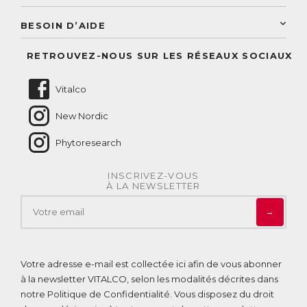
Service aux particuliers
Conseils personnalisés
Accès à mon compte
Conseil personnalisé
BESOIN D’AIDE
Suivre mes commandes
Questions fréquentes
RETROUVEZ-NOUS SUR LES RÉSEAUX SOCIAUX
Nous contacter
Vitalco
New Nordic
Phytoresearch
INSCRIVEZ-VOUS
À LA NEWSLETTER
→
Votre adresse e-mail est collectée ici afin de vous abonner
à la newsletter VITALCO, selon les modalités décrites dans
notre
Politique de Confidentialité
. Vous disposez du droit