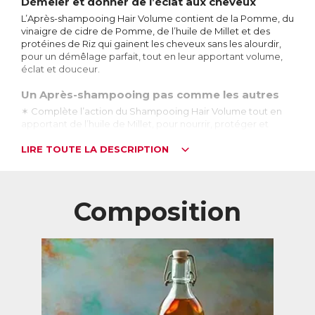
Démêler et donner de l’éclat aux cheveux
L’Après-shampooing Hair Volume contient de la Pomme, du
vinaigre de cidre de Pomme, de l’huile de Millet et des
protéines de Riz qui gainent les cheveux sans les alourdir,
pour un démêlage parfait, tout en leur apportant volume,
éclat et douceur.
Un Après-shampooing pas comme les autres
✶ Complète l’action du Shampooing Hair Volume tout en
apportant de l’huile de Millet, pour nourrir, protéger et
renforcer le cheveu.
✶ Action immédiate : une chevelure démêlée en moins de
LIRE TOUTE LA DESCRIPTION
cinq minutes de pose.
Des ingrédients clés pour de beaux cheveux
Composition
La Pomme contient de nombreuses substances
bénéfiques pour la beauté des cheveux.
Grâce à son pH acide, le vinaigre de cidre de Pomme
permet de resserrer les écailles des cheveux et d’éliminer
le calcaire de l’eau pour des cheveux brillants et doux.
L’huile de Millet permet de nourrir, protéger et renforcer la
chevelure.