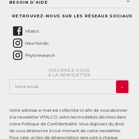
Conseil personnalisé
BESOIN D’AIDE
Suivre mes commandes
Questions fréquentes
RETROUVEZ-NOUS SUR LES RÉSEAUX SOCIAUX
Nous contacter
Vitalco
New Nordic
Phytoresearch
INSCRIVEZ-VOUS
À LA NEWSLETTER
→
Votre adresse e-mail est collectée ici afin de vous abonner
à la newsletter VITALCO, selon les modalités décrites dans
notre
Politique de Confidentialité
. Vous disposez du droit
de vous désinscrire à tout moment de cette newsletter.
Pour cela, un lien de désinscription sera joint à chaque