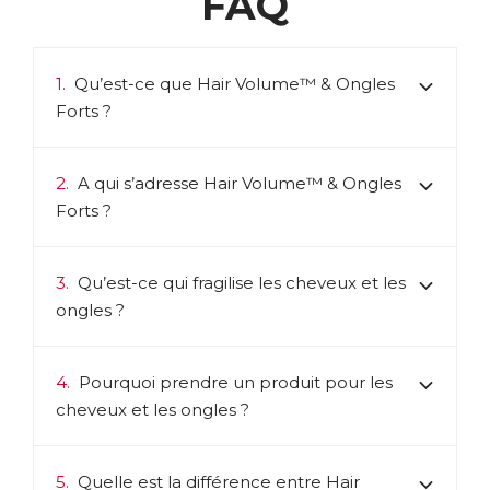
FAQ
gustatives, pendant longtemps. Les Pommes Annurca sont
le secret de l'efficacité des comprimés Hair Volume.
Cueillies puis placées sur un lit de joncs, les pommes sont
retournées tous les 4 jours à la main, ce qui leur permet de
1.
Qu’est-ce que Hair Volume™ & Ongles
mûrir doucement, jusqu'à être transformées en un extrait
Forts ?
concentré qui en préserve tous les bienfaits, et notamment
les procyanidines.
ACL :
4818424
2.
A qui s’adresse Hair Volume™ & Ongles
EAN :
3401548184240
Forts ?
Télécharger la fiche produit
3.
Qu’est-ce qui fragilise les cheveux et les
ongles ?
4.
Pourquoi prendre un produit pour les
cheveux et les ongles ?
5.
Quelle est la différence entre Hair