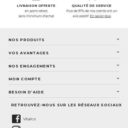
LIVRAISON OFFERTE
QUALITÉ DE SERVICE
en point retrait,
Plus de 97% de nos clients ont un
sans minimum d'achat
avis positif.
En savoir plus
NOS PRODUITS
New Nordic
VOS AVANTAGES
PhytoResearch
Programme de fidélité
Laboratoire Landais
NOS ENGAGEMENTS
Une livraison rapide
Découvrez le catalogue
Sélection de produits naturels
Paiement sécurisé
MON COMPTE
Service aux particuliers
Conseils personnalisés
Accès à mon compte
Conseil personnalisé
BESOIN D’AIDE
Suivre mes commandes
Questions fréquentes
RETROUVEZ-NOUS SUR LES RÉSEAUX SOCIAUX
Nous contacter
Vitalco