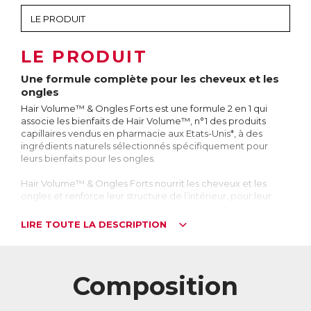
LE PRODUIT
Une formule complète pour les cheveux et les
ongles
Hair Volume™ & Ongles Forts est une formule 2 en 1 qui
associe les bienfaits de Hair Volume™, n°1 des produits
capillaires vendus en pharmacie aux Etats-Unis*, à des
ingrédients naturels sélectionnés spécifiquement pour
leurs bienfaits pour les ongles.
Hair Volume™ & Ongles Forts nourrit les cheveux et les
ongles et renforce leur structure de l’intérieur, pour leur
permettre de retrouver santé, beauté et résistance.
* depuis 2012
LIRE TOUTE LA DESCRIPTION
Les cheveux et les ongles sont très similaires
Si les ongles et les cheveux peuvent sembler très différents,
leur composition est en fait presque identique. Ils sont
Composition
formés en grande partie de kératine, une protéine fibreuse
constituée de plusieurs acides aminés dont la L-cystéine,