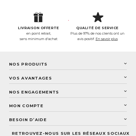
LIVRAISON OFFERTE
QUALITÉ DE SERVICE
en point retrait,
Plus de 97% de nos clients ont un
sans minimum d'achat
avis positif.
En savoir plus
NOS PRODUITS
New Nordic
VOS AVANTAGES
PhytoResearch
Programme de fidélité
Laboratoire Landais
NOS ENGAGEMENTS
Une livraison rapide
Découvrez le catalogue
Sélection de produits naturels
Paiement sécurisé
MON COMPTE
Service aux particuliers
Conseils personnalisés
Accès à mon compte
Conseil personnalisé
BESOIN D’AIDE
Suivre mes commandes
Questions fréquentes
RETROUVEZ-NOUS SUR LES RÉSEAUX SOCIAUX