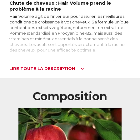
Chute de cheveux : Hair Volume prend le
problème à la racine
Hair Volume agit de l’intérieur pour assurer les meilleures
conditions de croissance à vos cheveux. Sa formule unique
contient des extraits végétaux, notamment un extrait de
Pomme standardisé en Procyanidine-B2, mais aussi des
vitamines et minéraux essentiels à la bonne santé des
cheveux. Les actifs sont apportés directement à la racine
des cheveux, pour une efficacité optimale.
Votre chevelure retrouve ainsi volume, force et vitalité, tout
naturellement.
LIRE TOUTE LA DESCRIPTION
En quelques mois aux États-Unis, Hair Volume est devenu le
N°1 des comprimés pour les cheveux vendus en
pharmacie!*
Composition
* en 2012 et 2013
Efficacité cliniquement prouvée
Une étude clinique contre placebo réalisée sur 60 femmes
montre que la prise quotidienne de Hair Volume conduit à
des cheveux significativement plus épais. Les effets de Hair
Volume sur le volume des cheveux commencent à être
visibles dès 2 mois, et sont encore plus significatifs après 4