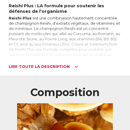
Reishi Plus : LA formule pour soutenir les
défenses de l’organisme
Reishi Plus
est une combinaison hautement concentrée
de champignon Reishi, d’extraits végétaux, de vitamines, et
de minéraux. Le champignon Reishi est un concentré
puissant de molécules qui, allié au Curcuma, au Romarin, au
Pleurote Jaune, au Poivre Long, aux vitamines (B6, B9, B12
et D), ainsi qu’aux minéraux (Zinc, Cuivre et Sélénium) font
de Reishi Plus une formule complète pour soutenir son
système immunitaire et redonner énergie et vitalité au
corps !
LIRE TOUTE LA DESCRIPTION
Les comprimés Reishi Plus sont particulièrement
recommandés aux personnes qui se sentent fatiguées
et/ou qui veulent redonner énergie et vitalité à leur
organisme, aux personnes qui constatent une baisse de
Composition
leurs défenses immunitaires ou qui veulent prévenir un
affaiblissement de celui-ci.
Reishi : un éventail de bénéfices
Grace à ses nombreux bienfaits pour la santé, le Reishi aussi
appelé
Ganoderma Lucidum
, ou
Lingzhi
, figure parmi les
champignons les plus convoités et les plus consommés.
Souvent comparé à un large éventail, à un rein ou à un foie,