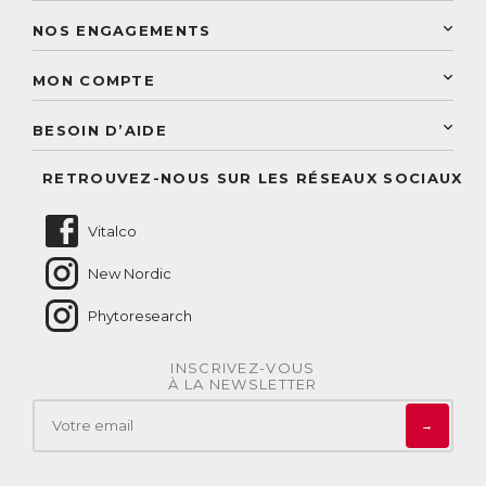
Programme de fidélité
Laboratoire Landais
NOS ENGAGEMENTS
Une livraison rapide
Découvrez le catalogue
Sélection de produits naturels
Paiement sécurisé
MON COMPTE
Service aux particuliers
Conseils personnalisés
Accès à mon compte
Conseil personnalisé
BESOIN D’AIDE
Suivre mes commandes
Questions fréquentes
RETROUVEZ-NOUS SUR LES RÉSEAUX SOCIAUX
Nous contacter
Vitalco
New Nordic
Phytoresearch
INSCRIVEZ-VOUS
À LA NEWSLETTER
→