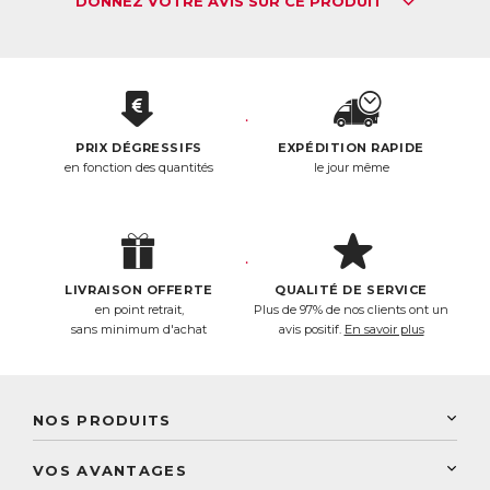
DONNEZ VOTRE AVIS SUR CE PRODUIT
●
Vitamine B6 :
participe au fonctionnement normal du
système immunitaire
●
Vitamine B12 et D :
favorise le bon fonctionnement du
système immunitaire et le processus de division cellulaire
●
Zinc :
participe au fonctionnement normal du système
immunitaire et à la synthèse normale de l’ADN
PRIX DÉGRESSIFS
EXPÉDITION RAPIDE
●
Romarin, Pleurote Jaune, Curcuma :
hautement
en fonction des quantités
le jour même
antioxydants
●
Poivre Long :
favorise l’absorption et l’utilisation des
extraits végétaux concentrés contenus dans la formule
Les plus ?
✶ Une formule ultra concentrée en Reishi : 400mg pour 1
comprimé
LIVRAISON OFFERTE
QUALITÉ DE SERVICE
✶ Reishi standardisé à 30% de bêta-glucanes
en point retrait,
Plus de 97% de nos clients ont un
✶ Pleurote Jaune : actif inédit qui complète les bienfaits du
sans minimum d'achat
avis positif.
En savoir plus
Reishi pour une efficacité maximale
ACL :
6414622
EAN :
3770011802937
NOS PRODUITS
New Nordic
VOS AVANTAGES
PhytoResearch