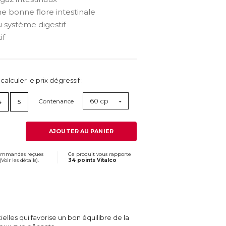
e bonne flore intestinale
 système digestif
if
lculer le prix dégressif :
60 cp
Contenance
4
5
AJOUTER AU PANIER
commandes reçues
Ce produit vous rapporte
(
Voir les détails
).
34 points Vitalco
ielles qui favorise un bon équilibre de la