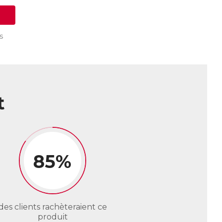
s
t
85%
des clients rachèteraient ce
produit