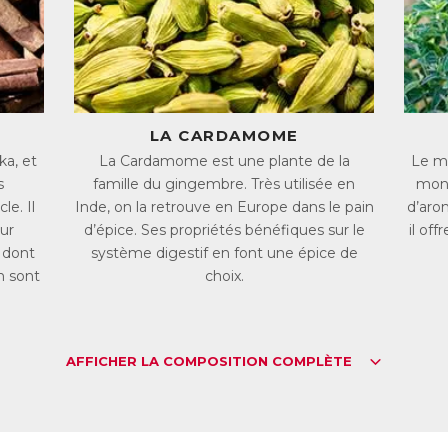
 système digestif.
s extraits de Cardamome, d’Origan et de Thym renforcent les défense
 muqueuse intestinale contre les radicaux libres.
s huiles essentielles de Cannelle, de Fenouil et de Menthe poivrée c
éserver la flore intestinale. De plus la Cannelle limite les ballonnement
LA CARDAMOME
z dans les intestins par les bactéries indésirables.
ka, et
La Cardamome est une plante de la
Le mo
fin la vitamine B3 contribue au fonctionnement normal des muqueuses i
s
famille du gingembre. Très utilisée en
mont
gestif.
e. Il
Inde, on la retrouve en Europe dans le pain
d’aro
ur
d’épice. Ses propriétés bénéfiques sur le
il of
L :
4818507
AN :
3401548185070
, dont
système digestif en font une épice de
n sont
choix.
Télécharger la fiche produit
AFFICHER LA COMPOSITION COMPLÈTE