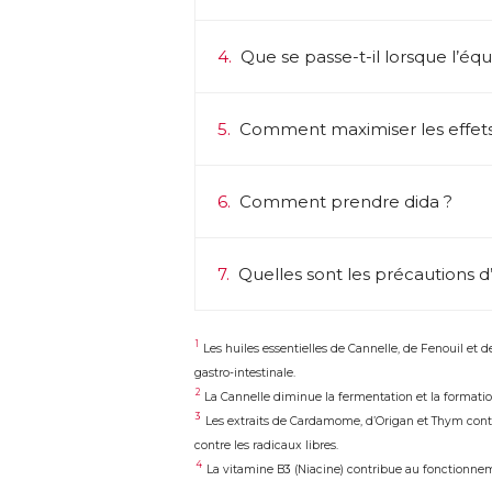
4.
Que se passe-t-il lorsque l’équ
5.
Comment maximiser les effets
6.
Comment prendre dida ?
7.
Quelles sont les précautions d’e
1
Les huiles essentielles de Cannelle, de Fenouil et 
gastro-intestinale.
2
La Cannelle diminue la fermentation et la formation
3
Les extraits de Cardamome, d’Origan et Thym contr
contre les radicaux libres.
4
La vitamine B3 (Niacine) contribue au fonction