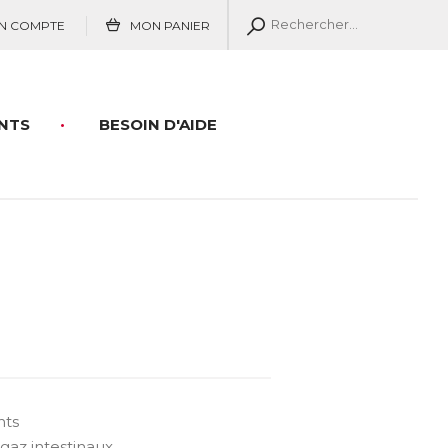
N COMPTE
MON PANIER
NTS
BESOIN D'AIDE
nts
gaz intestinaux