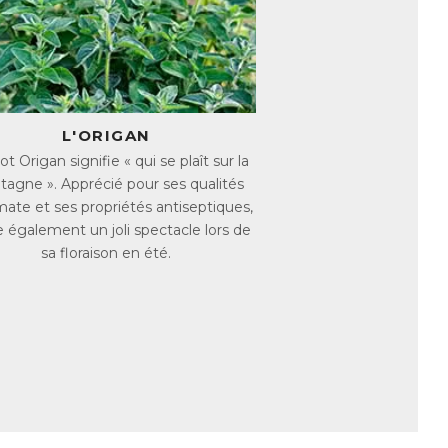
s immunitaires ainsi que les défenses de
omplètent cet effet en contribuant à
s et les flatulences liés à la formation de
L'ORIGAN
t Origan signifie « qui se plaît sur la
ntestinales, favorisant ainsi le confort
agne ». Apprécié pour ses qualités
mate et ses propriétés antiseptiques,
fre également un joli spectacle lors de
sa floraison en été.