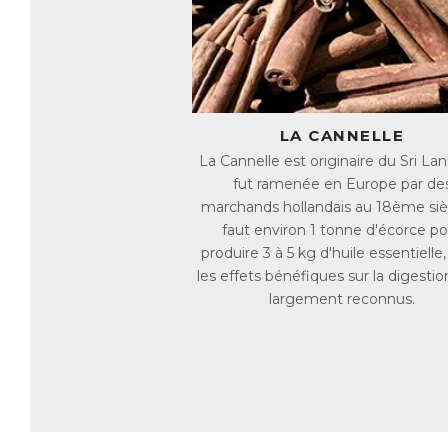
du
Le
la
Le
pr
LA CANNELLE
ga
La Cannelle est originaire du Sri Lan
En
fut ramenée en Europe par de
di
marchands hollandais au 18ème siècl
faut environ 1 tonne d'écorce po
AC
E
produire 3 à 5 kg d'huile essentielle
les effets bénéfiques sur la digestio
largement reconnus.