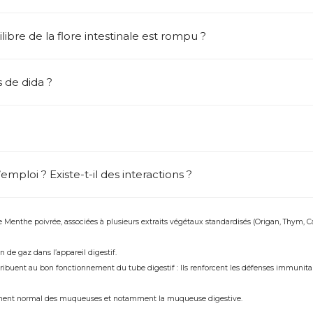
ilibre de la flore intestinale est rompu ?
 de dida ?
mploi ? Existe-t-il des interactions ?
de Menthe poivrée, associées à plusieurs extraits végétaux standardisés (Origan, Thym, 
 de gaz dans l’appareil digestif.
ibuent au bon fonctionnement du tube digestif : Ils renforcent les défenses immunitai
nement normal des muqueuses et notamment la muqueuse digestive.