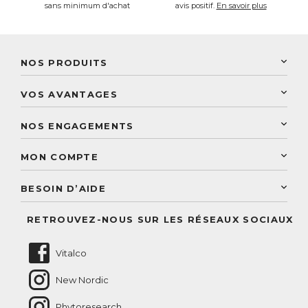
sans minimum d'achat
avis positif.
En savoir plus
NOS PRODUITS
New Nordic
VOS AVANTAGES
PhytoResearch
Programme de fidélité
Laboratoire Landais
NOS ENGAGEMENTS
Une livraison rapide
Découvrez le catalogue
Sélection de produits naturels
Paiement sécurisé
MON COMPTE
Service aux particuliers
Conseils personnalisés
Accès à mon compte
Conseil personnalisé
BESOIN D’AIDE
Suivre mes commandes
Questions fréquentes
RETROUVEZ-NOUS SUR LES RÉSEAUX SOCIAUX
Nous contacter
Vitalco
New Nordic
Phytoresearch