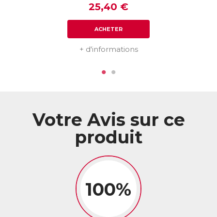
Les plus ?
25,40 €
★ Formule concentrée en Cordyceps : 400 mg pour 1
ACHETER
comprimé !
★ Pleurote jaune : actif inédit qui complète les bienfaits du
Cordyceps pour une efficacité maximale.
+ d'informations
ACL :
6414620
EAN :
3770011802913
Votre Avis sur ce
produit
100%