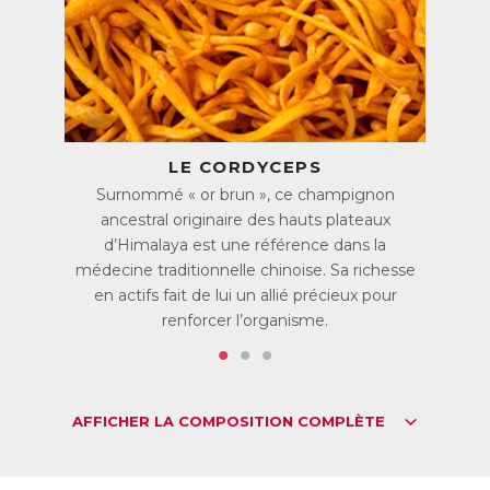
action est principalement attribuée à sa richesse en
composés bioactifs, notamment la cordycépine et
l'adénosine. Ces composés jouent un rôle crucial dans la
production d'énergie cellulaire, favorisant ainsi
l'optimisation des performances physiques. C'est pourquoi,
ce champignon suscite un intérêt croissant chez les sportifs
en quête d'une amélioration de leurs performances.
LE CORDYCEPS
Le Cordyceps est également riche en bêta-glucanes. Ces
molécules de la famille des polysaccarides nourrissent les
Surnommé « or brun », ce champignon
bonnes bactéries du microbiote intestinal et soutiennent le
ancestral originaire des hauts plateaux
bon fonctionnement du système immunitaire.
d’Himalaya est une référence dans la
Cordyceps, un champignon pour soutenir la
médecine traditionnelle chinoise. Sa richesse
vitalité sexuelle
en actifs fait de lui un allié précieux pour
Le Cordyceps est traditionnellement utilisé comme tonique
renforcer l’organisme.
sexuel. Des études ont suggéré qu’il pourrait favoriser
l’amélioration de la circulation sanguine et stimuler la
production de testostérone. Des études ont également
montré qu’il permettrait de favoriser la libido tant chez la
femme que chez l’homme et qu’il contribuerait à la fertilité
AFFICHER LA COMPOSITION COMPLÈTE
masculine en agissant sur la qualité du sperme. Ses
propriétés adaptogènes aident également à réduire
l’anxiété et la fatigue qui peuvent être à l’origine d’une