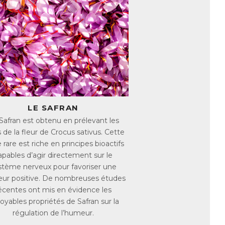
x d’hormones chutent à nouveau,
er de troubles fréquents et parfois
uel.
lées dysménorrhées. Ces douleurs se
 de l’abdomen) d’intensités variables.
urs. Elles sont liées à une production
a muqueuse utérine. Elles provoquent des
LE SAFRAN
rsqu’elles sont produites en excès, les
ans l’utérus, ce qui entraîne la douleur.
Safran est obtenu en prélevant les
 : ballonnements, troubles du transit,
ls de la fleur de Crocus sativus. Cette
 rare est riche en principes bioactifs
apables d’agir directement sur le
 prémenstruel débutant quelques jours
is de SPM et de règles douloureuses, ces
stème nerveux pour favoriser une
 d'une femme à l'autre.
ur positive. De nombreuses études
écentes ont mis en évidence les
royables propriétés de Safran sur la
ndrome prémenstruel, ou SPM. Le SPM
régulation de l’humeur.
paraissent plusieurs jours avant les