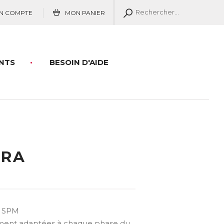
N COMPTE
MON PANIER
NTS
BESOIN D'AIDE
URA
& SPM
tement adaptées à chaque phase du