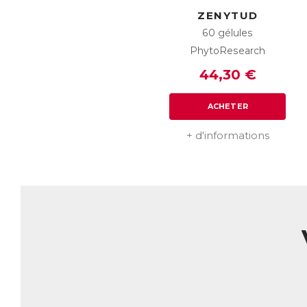
tr
La
ZENYTUD
st
60 gélules
d’
PhytoResearch
En
44,30 €
su
Sa
ACHETER
C
Gr
+ d'informations
éq
L
in
●
●
op
●
ba
pr
● 
ox
fe