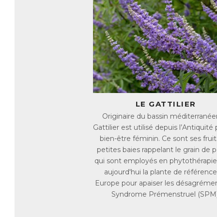
vu
l’
Si
in
L
En
ma
El
ex
LE GATTILIER
co
co
Originaire du bassin méditerranéen
Le
Gattilier est utilisé depuis l’Antiquité
na
bien-être féminin. Ce sont ses fruit
petites baies rappelant le grain de p
Ce
av
qui sont employés en phytothérapie.
de
aujourd'hui la plante de référenc
Europe pour apaiser les désagréme
L
Syndrome Prémenstruel (SPM)
On
re
rè