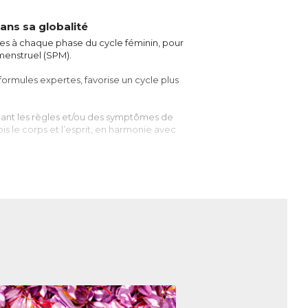
ans sa globalité
es à chaque phase du cycle féminin, pour
menstruel (SPM).
formules expertes, favorise un cycle plus
ant les règles et/ou des symptômes de
s le corps et l’esprit, en harmonie avec
parant le corps féminin à une éventuelle
prise entre 21 et 35 jours. Il commence le
 La première est la phase folliculaire.
soit environ 14 jours. Au début de cette
 hormonale déclenche l’élimination de la
e, l’hormone folliculo-stimulante FSH,
de liquide contenant le futur ovule) dans
et à l’endomètre de s’épaissir
ayant libéré l’ovule se transforme en corps
ient renforcer la muqueuse utérine en