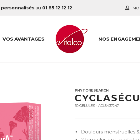
 personnalisés
au
01 85 12 12 12
MO
VOS AVANTAGES
NOS ENGAGEME
PHYTORESEARCH
CYCLASÉC
30 GÉLULES - ACL6437247
Douleurs menstruelles 
2 formules en 1, parfai