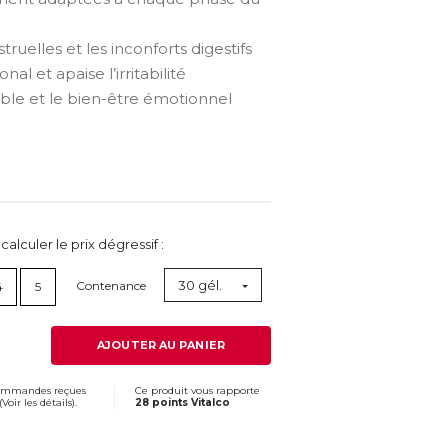
ruelles et les inconforts digestifs
al et apaise l’irritabilité
ble et le bien-être émotionnel
lculer le prix dégressif :
30 gél.
Contenance
4
5
AJOUTER AU PANIER
commandes reçues
Ce produit vous rapporte
(
Voir les détails
).
28 points Vitalco