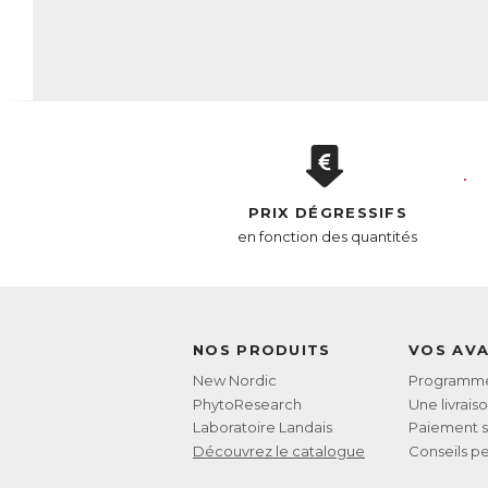
L
d’
pr
●
ac
●
va
● 
q
●
PRIX DÉGRESSIFS
Le
en fonction des quantités
●
da
cy
●
ci
●
NOS PRODUITS
VOS AV
su
New Nordic
Programme 
●
co
PhytoResearch
Une livrais
●
Laboratoire Landais
Paiement s
Découvrez le catalogue
Conseils pe
AC
E