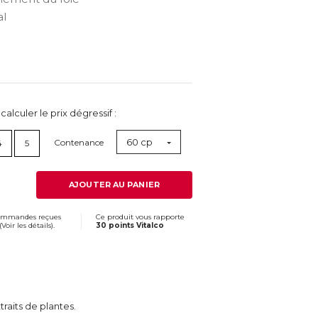
al
lculer le prix dégressif :
60 cp
Contenance
4
5
AJOUTER AU PANIER
commandes reçues
Ce produit vous rapporte
(
Voir les détails
).
30 points Vitalco
raits de plantes.