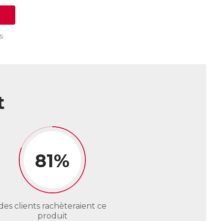
s
t
81%
des clients rachèteraient ce
produit