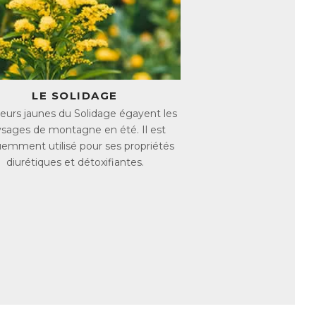
fier l’organisme :
ule biliaire. Il exerce également une action
 la production de bile, tout en exerçant
, tandis que le Solidage favorise
LE SOLIDAGE
.
ouge et de l’Orange amère, pour une
leurs jaunes du Solidage égayent les
sages de montagne en été. Il est
ontribue à réduire la fatigue, vous
uemment utilisé pour ses propriétés
diurétiques et détoxifiantes.