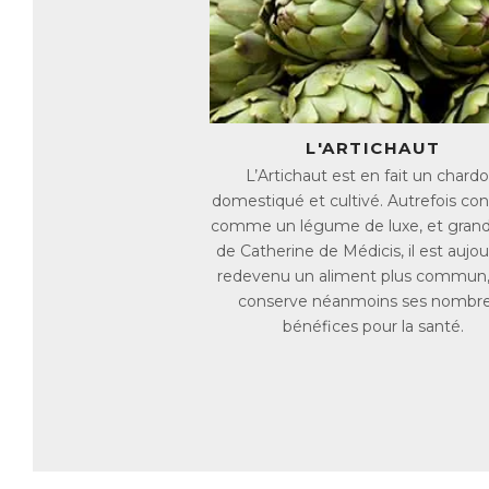
Yo
dé
un
L'ARTICHAUT
l’
L’Artichaut est en fait un chardo
ef
domestiqué et cultivé. Autrefois con
comme un légume de luxe, et grand 
as
de Catherine de Médicis, il est aujou
AC
redevenu un aliment plus commun,
E
conserve néanmoins ses nombr
bénéfices pour la santé.