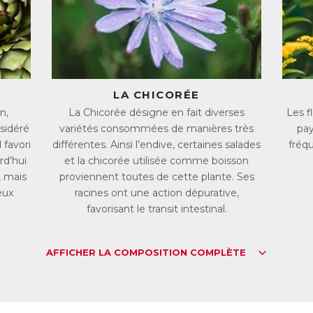
uDraine agit à plusieurs niveaux pour optimiser le métabolisme et puri
→
La Chicorée stimule le métabolisme en agissant sur le foie et la vésic
purative en favorisant le transit intestinal, tout comme le Plantain.
→
Le Chardon-Marie également contribue à purifier le foie en favorisant
e action antioxydante.
→
L’Artichaut et le Pissenlit participent au contrôle des lipides sanguins
LA CHICORÉE
élimination en contribuant au bon fonctionnement du système urinaire
→
Youdraine contient également de la Spiruline, du Thym, du Trèfle R
n,
La Chicorée désigne en fait diverses
Les f
ficacité optimale.
sidéré
variétés consommées de manières très
pay
→
L’action des extraits végétaux est complétée par du Magnésium, qui c
favori
différentes. Ainsi l’endive, certaines salades
fréq
surant un regain d’énergie en plus de la légèreté retrouvée.
rd’hui
et la chicorée utilisée comme boisson
L :
4037721
 mais
proviennent toutes de cette plante. Ses
AN :
3401540377213
eux
racines ont une action dépurative,
favorisant le transit intestinal.
Télécharger la fiche produit
AFFICHER LA COMPOSITION COMPLÈTE