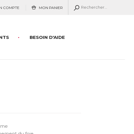
N COMPTE
MON PANIER
NTS
BESOIN D'AIDE
E
isme
nnement du foie