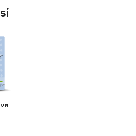
si
ION