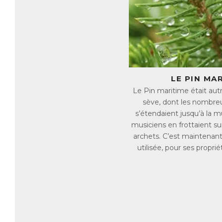
Il
ma
si
et
mé
Q
Dé
LE PIN MA
tr
Le Pin maritime était autre
sève, dont les nombreu
Pa
→ 
s’étendaient jusqu’à la m
→ 
musiciens en frottaient su
→ 
archets. C’est maintenant
→ 
utilisée, pour ses propri
→ 
C
Po
ma
✓ 
✓ 
✓ 