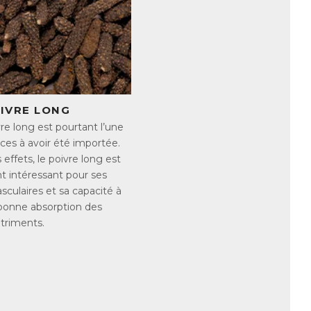
nsuffisant et souffriraient donc d’un
re insuffisant, mais aussi à certaines
comme l’exposition au stress (physique
tion d’alcool ou de certains
r les signes peuvent être nombreux et
OIVRE LONG
re long est pourtant l’une
ces à avoir été importée.
effets, le poivre long est
t intéressant pour ses
sculaires et sa capacité à
 bonne absorption des
triments.
voriser une alimentation riche en
rs en magnésium comme :