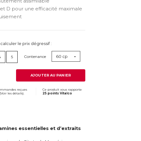
utement assimilable
et D pour une efficacité maximale
épuisement
lculer le prix dégressif :
60 cp
Contenance
4
5
AJOUTER AU PANIER
commandes reçues
Ce produit vous rapporte
(
Voir les détails
).
25 points Vitalco
mines essentielles et d’extraits