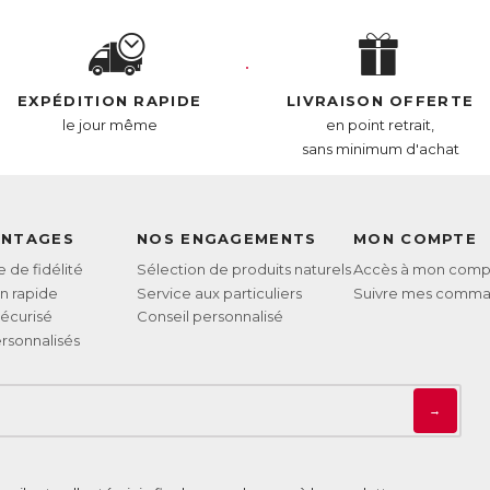
AN :
3770011802951
EXPÉDITION RAPIDE
LIVRAISON OFFERTE
le jour même
en point retrait,
sans minimum d'achat
ANTAGES
NOS ENGAGEMENTS
MON COMPTE
de fidélité
Sélection de produits naturels
Accès à mon comp
on rapide
Service aux particuliers
Suivre mes comm
écurisé
Conseil personnalisé
rsonnalisés
→