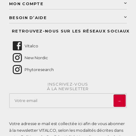
Paiement sécurisé
MON COMPTE
Service aux particuliers
Conseils personnalisés
Accès à mon compte
Conseil personnalisé
BESOIN D’AIDE
Suivre mes commandes
Questions fréquentes
RETROUVEZ-NOUS SUR LES RÉSEAUX SOCIAUX
Nous contacter
Vitalco
New Nordic
Phytoresearch
INSCRIVEZ-VOUS
À LA NEWSLETTER
→
Votre adresse e-mail est collectée ici afin de vous abonner
à la newsletter VITALCO, selon les modalités décrites dans