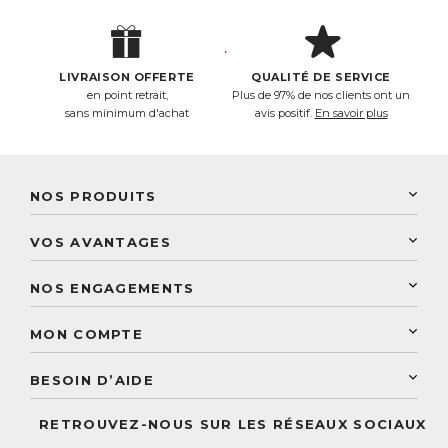
LIVRAISON OFFERTE
QUALITÉ DE SERVICE
en point retrait,
Plus de 97% de nos clients ont un
sans minimum d'achat
avis positif.
En savoir plus
NOS PRODUITS
New Nordic
VOS AVANTAGES
PhytoResearch
Programme de fidélité
Laboratoire Landais
NOS ENGAGEMENTS
Une livraison rapide
Découvrez le catalogue
Sélection de produits naturels
Paiement sécurisé
MON COMPTE
Service aux particuliers
Conseils personnalisés
Accès à mon compte
Conseil personnalisé
BESOIN D’AIDE
Suivre mes commandes
Questions fréquentes
RETROUVEZ-NOUS SUR LES RÉSEAUX SOCIAUX
Nous contacter