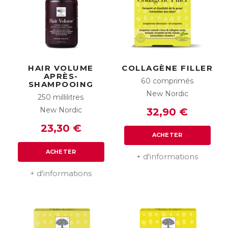
HAIR VOLUME
COLLAGÈNE FILLER
APRÈS-
60 comprimés
SHAMPOOING
New Nordic
250 millilitres
New Nordic
32,90 €
23,30 €
ACHETER
ACHETER
+ d'informations
+ d'informations