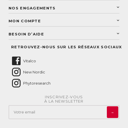
Programme de fidélité
Laboratoire Landais
NOS ENGAGEMENTS
Une livraison rapide
Découvrez le catalogue
Sélection de produits naturels
Paiement sécurisé
MON COMPTE
Service aux particuliers
Conseils personnalisés
Accès à mon compte
Conseil personnalisé
BESOIN D’AIDE
Suivre mes commandes
Questions fréquentes
RETROUVEZ-NOUS SUR LES RÉSEAUX SOCIAUX
Nous contacter
Vitalco
New Nordic
Phytoresearch
INSCRIVEZ-VOUS
À LA NEWSLETTER
→