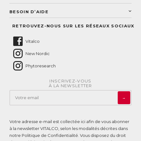
Service aux particuliers
Conseils personnalisés
Accès à mon compte
Conseil personnalisé
BESOIN D’AIDE
Suivre mes commandes
Questions fréquentes
RETROUVEZ-NOUS SUR LES RÉSEAUX SOCIAUX
Nous contacter
Vitalco
New Nordic
Phytoresearch
INSCRIVEZ-VOUS
À LA NEWSLETTER
→
Votre adresse e-mail est collectée ici afin de vous abonner
à la newsletter VITALCO, selon les modalités décrites dans
notre
Politique de Confidentialité
. Vous disposez du droit