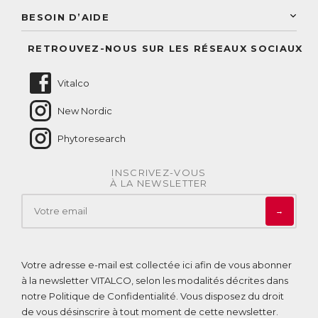
Accès à mon compte
Conseil personnalisé
BESOIN D’AIDE
Suivre mes commandes
Questions fréquentes
RETROUVEZ-NOUS SUR LES RÉSEAUX SOCIAUX
Nous contacter
Vitalco
New Nordic
Phytoresearch
INSCRIVEZ-VOUS
À LA NEWSLETTER
→
Votre adresse e-mail est collectée ici afin de vous abonner
à la newsletter VITALCO, selon les modalités décrites dans
notre
Politique de Confidentialité
. Vous disposez du droit
de vous désinscrire à tout moment de cette newsletter.