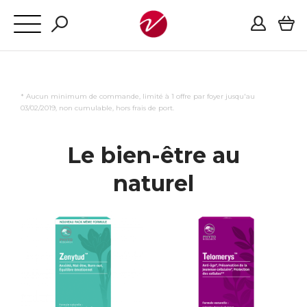
* Aucun minimum de commande, limité à 1 offre par foyer jusqu'au
03/02/2019, non cumulable, hors frais de port.
Le bien-être au
naturel