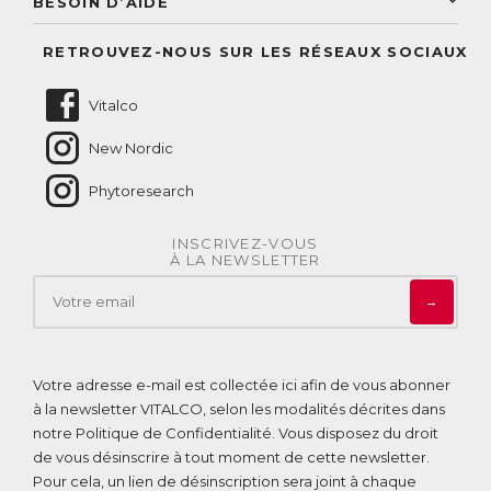
BESOIN D’AIDE
Suivre mes commandes
Questions fréquentes
RETROUVEZ-NOUS SUR LES RÉSEAUX SOCIAUX
Nous contacter
Vitalco
New Nordic
Phytoresearch
INSCRIVEZ-VOUS
À LA NEWSLETTER
→
Votre adresse e-mail est collectée ici afin de vous abonner
à la newsletter VITALCO, selon les modalités décrites dans
notre
Politique de Confidentialité
. Vous disposez du droit
de vous désinscrire à tout moment de cette newsletter.
Pour cela, un lien de désinscription sera joint à chaque