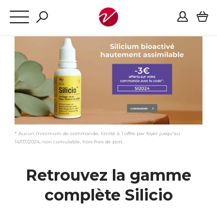
* Aucun minimum de commande, limité à 1 offre par foyer jusqu'au
14/07/2024, non cumulable, hors frais de port.
Retrouvez la gamme
complète Silicio