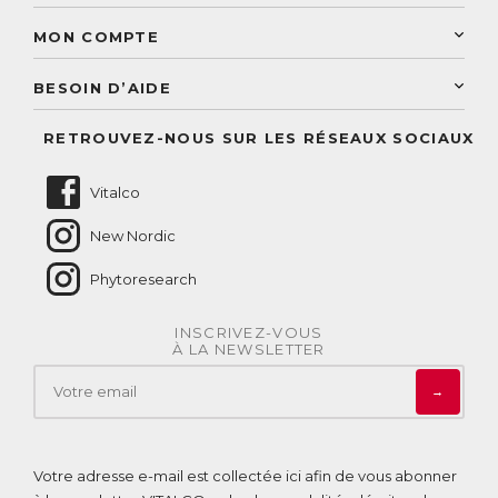
Une livraison rapide
Découvrez le catalogue
Sélection de produits naturels
Paiement sécurisé
MON COMPTE
Service aux particuliers
Conseils personnalisés
Accès à mon compte
Conseil personnalisé
BESOIN D’AIDE
Suivre mes commandes
Questions fréquentes
RETROUVEZ-NOUS SUR LES RÉSEAUX SOCIAUX
Nous contacter
Vitalco
New Nordic
Phytoresearch
INSCRIVEZ-VOUS
À LA NEWSLETTER
→
Votre adresse e-mail est collectée ici afin de vous abonner