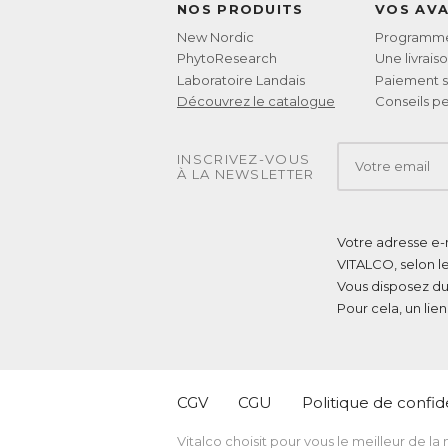
NOS PRODUITS
VOS AV
New Nordic
Programme 
PhytoResearch
Une livrais
Laboratoire Landais
Paiement s
Découvrez le catalogue
Conseils pe
INSCRIVEZ-VOUS
À LA NEWSLETTER
Votre adresse e-m
VITALCO, selon l
Vous disposez du
Pour cela, un lie
CGV
CGU
Politique de confide
Vitalco choisit pour vous le meilleur de la