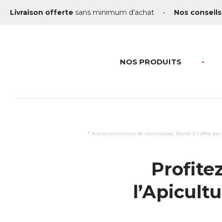
Livraison offerte
sans minimum d'achat
•
Nos conseils
NOS PRODUITS
* Aucun minimum de commande, limité à 1 offre par fo
Profite
l’Apicultu