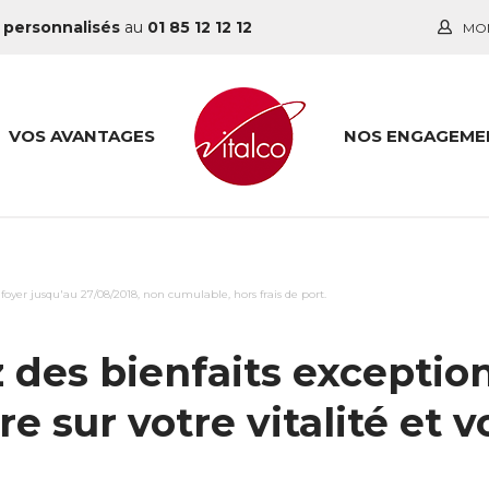
 personnalisés
au
01 85 12 12 12
MO
VOS AVANTAGES
NOS ENGAGEME
yer jusqu'au 27/08/2018, non cumulable, hors frais de port.
z des bienfaits exceptio
re sur votre vitalité et 