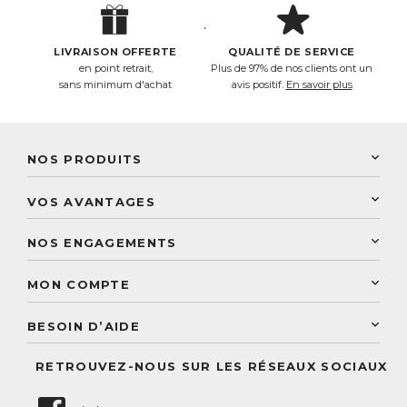
LIVRAISON OFFERTE
QUALITÉ DE SERVICE
en point retrait,
Plus de 97% de nos clients ont un
sans minimum d'achat
avis positif.
En savoir plus
NOS PRODUITS
New Nordic
VOS AVANTAGES
PhytoResearch
Programme de fidélité
Laboratoire Landais
NOS ENGAGEMENTS
Une livraison rapide
Découvrez le catalogue
Sélection de produits naturels
Paiement sécurisé
MON COMPTE
Service aux particuliers
Conseils personnalisés
Accès à mon compte
Conseil personnalisé
BESOIN D’AIDE
Suivre mes commandes
Questions fréquentes
RETROUVEZ-NOUS SUR LES RÉSEAUX SOCIAUX
Nous contacter