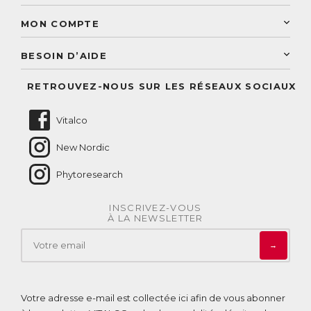
Une livraison rapide
Découvrez le catalogue
Sélection de produits naturels
Paiement sécurisé
MON COMPTE
Service aux particuliers
Conseils personnalisés
Accès à mon compte
Conseil personnalisé
BESOIN D’AIDE
Suivre mes commandes
Questions fréquentes
RETROUVEZ-NOUS SUR LES RÉSEAUX SOCIAUX
Nous contacter
Vitalco
New Nordic
Phytoresearch
INSCRIVEZ-VOUS
À LA NEWSLETTER
→
Votre adresse e-mail est collectée ici afin de vous abonner