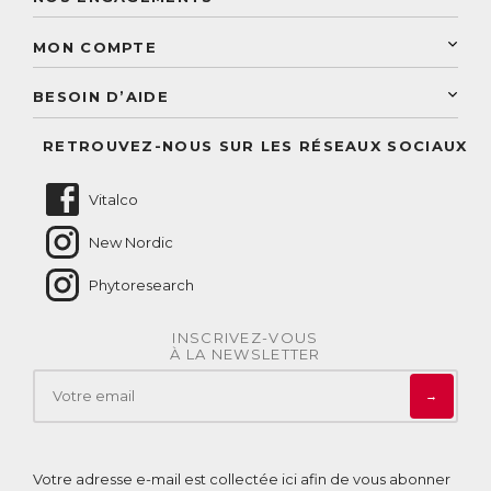
Une livraison rapide
Découvrez le catalogue
Sélection de produits naturels
Paiement sécurisé
MON COMPTE
Service aux particuliers
Conseils personnalisés
Accès à mon compte
Conseil personnalisé
BESOIN D’AIDE
Suivre mes commandes
Questions fréquentes
RETROUVEZ-NOUS SUR LES RÉSEAUX SOCIAUX
Nous contacter
Vitalco
New Nordic
Phytoresearch
INSCRIVEZ-VOUS
À LA NEWSLETTER
→
Votre adresse e-mail est collectée ici afin de vous abonner