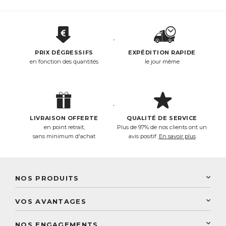
PRIX DÉGRESSIFS
EXPÉDITION RAPIDE
en fonction des quantités
le jour même
LIVRAISON OFFERTE
QUALITÉ DE SERVICE
en point retrait,
Plus de 97% de nos clients ont un
sans minimum d'achat
avis positif.
En savoir plus
NOS PRODUITS
New Nordic
VOS AVANTAGES
PhytoResearch
Programme de fidélité
Laboratoire Landais
NOS ENGAGEMENTS