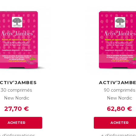
CTIV’JAMBES
ACTIV’JAMB
30 comprimés
90 comprimés
New Nordic
New Nordic
27,70 €
62,80 €
ACHETER
ACHETER
+ d'informations
+ d'information