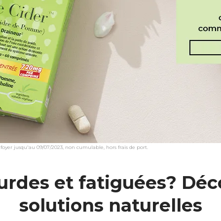
yer jusqu'au 09/07/2023, non cumulable, hors frais de port.
urdes et fatiguées? Déc
solutions naturelles