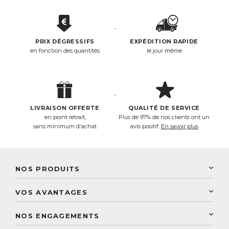
PRIX DÉGRESSIFS
EXPÉDITION RAPIDE
en fonction des quantités
le jour même
LIVRAISON OFFERTE
QUALITÉ DE SERVICE
en point retrait,
Plus de 97% de nos clients ont un
sans minimum d'achat
avis positif.
En savoir plus
NOS PRODUITS
New Nordic
VOS AVANTAGES
PhytoResearch
Programme de fidélité
Laboratoire Landais
NOS ENGAGEMENTS
Une livraison rapide
Découvrez le catalogue