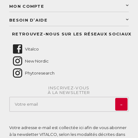
Sélection de produits naturels
Paiement sécurisé
MON COMPTE
Service aux particuliers
Conseils personnalisés
Accès à mon compte
Conseil personnalisé
BESOIN D’AIDE
Suivre mes commandes
Questions fréquentes
RETROUVEZ-NOUS SUR LES RÉSEAUX SOCIAUX
Nous contacter
Vitalco
New Nordic
Phytoresearch
INSCRIVEZ-VOUS
À LA NEWSLETTER
→
Votre adresse e-mail est collectée ici afin de vous abonner
à la newsletter VITALCO, selon les modalités décrites dans