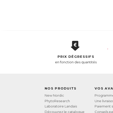
PRIX DÉGRESSIFS
en fonction des quantités
NOS PRODUITS
VOS AV
New Nordic
Programme 
PhytoResearch
Une livrais
Laboratoire Landais
Paiement s
Découvrez le catalogue
Conseils pe