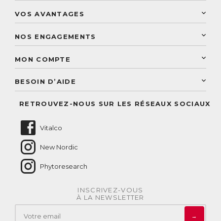
New Nordic
VOS AVANTAGES
PhytoResearch
Programme de fidélité
Laboratoire Landais
NOS ENGAGEMENTS
Une livraison rapide
Découvrez le catalogue
Sélection de produits naturels
Paiement sécurisé
MON COMPTE
Service aux particuliers
Conseils personnalisés
Accès à mon compte
Conseil personnalisé
BESOIN D’AIDE
Suivre mes commandes
Questions fréquentes
RETROUVEZ-NOUS SUR LES RÉSEAUX SOCIAUX
Nous contacter
Vitalco
New Nordic
Phytoresearch
INSCRIVEZ-VOUS
À LA NEWSLETTER
→