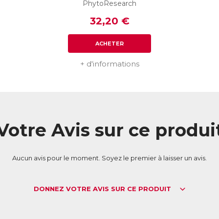
ticular est le premier produit de santé naturel qui associe tous ces e
PhytoResearch
me formule. Sa composition unique lui permet d’agir de manière com
32,20 €
éments du système locomoteur (articulations, os, muscles et tendons), 
éserver le capital mobilité. Sa très forte concentration en principes bi
égalable.
ACHETER
L :
4037750
AN :
3401540377503
+ d'informations
Télécharger la fiche produit
Votre Avis sur ce produi
Aucun avis pour le moment. Soyez le premier à laisser un avis.
DONNEZ VOTRE AVIS SUR CE PRODUIT