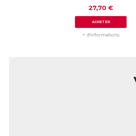
Ar
mê
27,70 €
él
pr
ACHETER
in
AC
+ d'informations
E