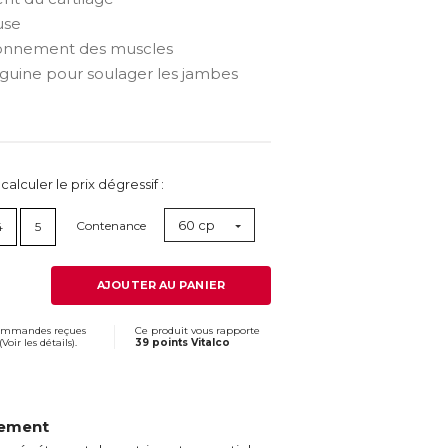
use
ionnement des muscles
anguine pour soulager les jambes
lculer le prix dégressif :
60 cp
Contenance
4
5
AJOUTER AU PANIER
commandes reçues
Ce produit vous rapporte
(
Voir les détails
).
39 points Vitalco
vement