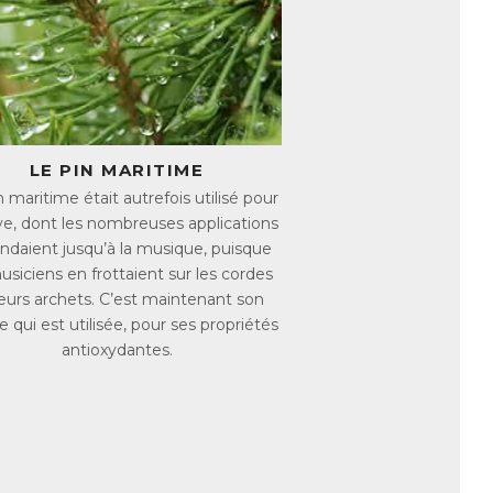
nnol, un principe bioactif ayant fait l’objet
tré de Curcuma, qui apporte l'équivalent
omprimés ! Le Curcuma, forme d’apport
.
mobilité au quotidien.
LE PIN MARITIME
 articulations, des os, des
 maritime était autrefois utilisé pour
ve, dont les nombreuses applications
endaient jusqu’à la musique, puisque
manence. Avec l’âge, le renouvellement du
usiciens en frottaient sur les cordes
e. Les douleurs articulaires apparaissent
leurs archets. C’est maintenant son
 qui est utilisée, pour ses propriétés
age. La Vitamine C et le Cuivre favorisent
antioxydantes.
ganèse participe à la fabrication de
a synthèse du tissu cartilagineux.
a quantité de minéraux dans l’os. La
s à partir de la ménopause, ce qui