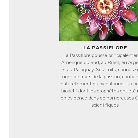
Ar
de
L'
d'
na
Gr
LA PASSIFLORE
D
m
La Passiflore pousse principaleme
Amérique du Sud, au Brésil, en Arg
et au Paraguay. Ses fruits, connus s
Le
nom de fruits de la passion, contie
ca
lo
naturellement du piceatannol, un pr
bioactif dont les propriétés ont été
Ar
en évidence dans de nombreuses é
la
scientifiques.
mu
La
de
au