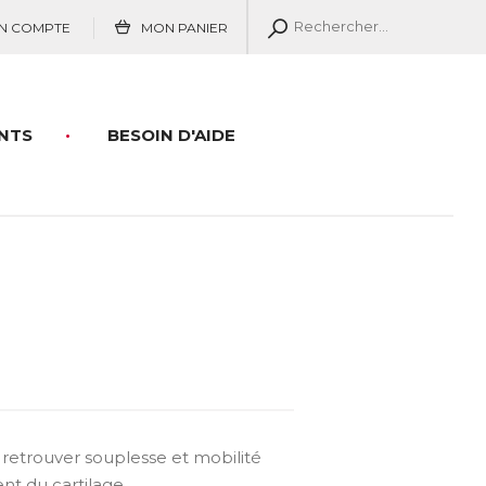
N COMPTE
MON PANIER
NTS
BESOIN D'AIDE
etrouver souplesse et mobilité
nt du cartilage