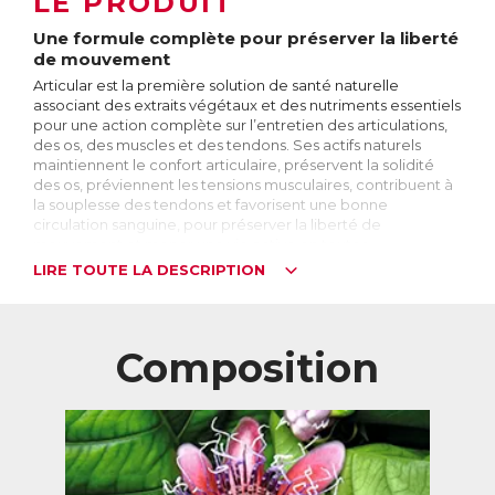
LE PRODUIT
Une formule complète pour préserver la liberté
de mouvement
Articular est la première solution de santé naturelle
associant des extraits végétaux et des nutriments essentiels
pour une action complète sur l’entretien des articulations,
des os, des muscles et des tendons. Ses actifs naturels
maintiennent le confort articulaire, préservent la solidité
des os, préviennent les tensions musculaires, contribuent à
la souplesse des tendons et favorisent une bonne
circulation sanguine, pour préserver la liberté de
mouvement et mener une vie active en toutes
circonstances.
LIRE TOUTE LA DESCRIPTION
Les troubles de la mobilité liés à l’âge
L’ensemble des articulations, des os, des muscles et des
tendons forme le système locomoteur. C’est ce système
Composition
tout entier qui permet de bouger !
Avec l’âge, le vieillissement du système locomoteur a de
nombreuses conséquences qui peuvent impacter la
mobilité :
- Usure du cartilage et douleurs articulaires : difficultés à se
déplacer, à effectuer les gestes simples du quotidien