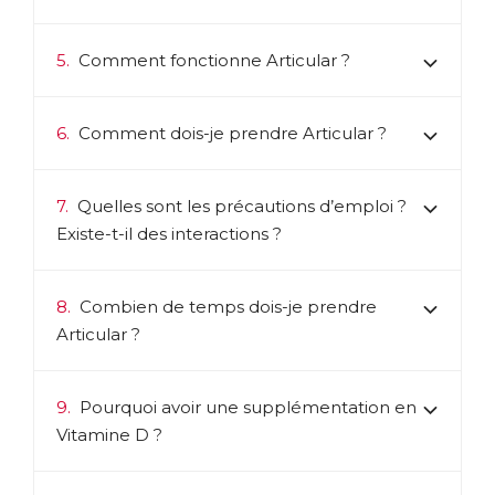
formule. Sa composition unique lui permet d’agir de
manière complète sur la santé de l’ensemble des éléments
du système locomoteur (articulations, os, muscles et
5.
Comment fonctionne Articular ?
tendons), ainsi que sur la circulation sanguine pour
préserver le capital mobilité. Sa très forte concentration en
principes bioactifs en fait une formule d’une efficacité
6.
Comment dois-je prendre Articular ?
inégalable.
ACL :
4037750
EAN :
3401540377503
7.
Quelles sont les précautions d’emploi ?
Existe-t-il des interactions ?
Télécharger la fiche produit
8.
Combien de temps dois-je prendre
Articular ?
9.
Pourquoi avoir une supplémentation en
Vitamine D ?