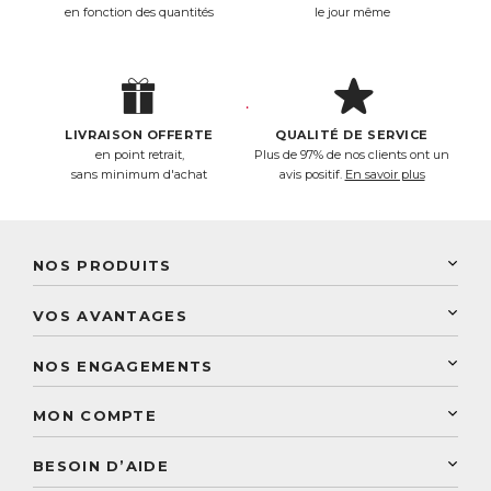
en fonction des quantités
le jour même
LIVRAISON OFFERTE
QUALITÉ DE SERVICE
en point retrait,
Plus de 97% de nos clients ont un
sans minimum d'achat
avis positif.
En savoir plus
NOS PRODUITS
New Nordic
VOS AVANTAGES
PhytoResearch
Programme de fidélité
Laboratoire Landais
NOS ENGAGEMENTS
Une livraison rapide
Découvrez le catalogue
Sélection de produits naturels
Paiement sécurisé
MON COMPTE
Service aux particuliers
Conseils personnalisés
Accès à mon compte
Conseil personnalisé
BESOIN D’AIDE
Suivre mes commandes