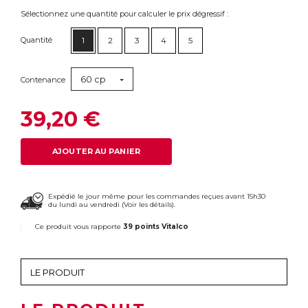
Sélectionnez une quantité pour calculer le prix dégressif :
Quantité
1
2
3
4
5
60 cp
Contenance
39,20 €
AJOUTER AU PANIER
Expédié le jour même pour les commandes reçues avant 15h30
du lundi au vendredi (
Voir les détails
).
Ce produit vous rapporte
39 points Vitalco