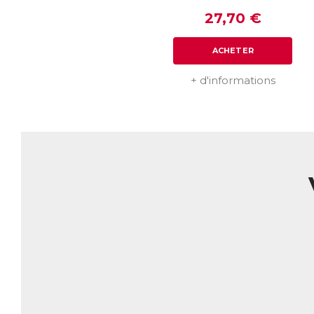
Ar
mê
27,70 €
él
pr
ACHETER
in
AC
+ d'informations
E