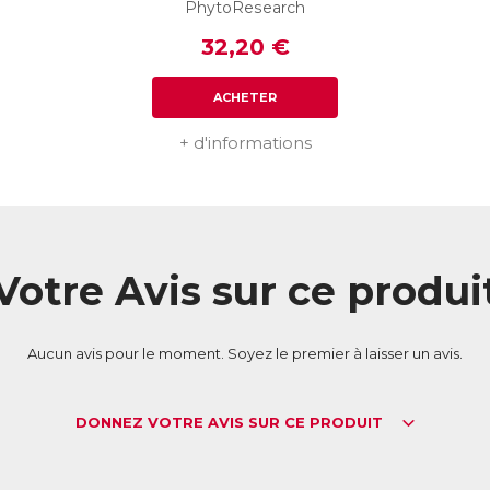
ticular est le premier produit de santé naturel qui associe tous ces e
PhytoResearch
me formule. Sa composition unique lui permet d’agir de manière com
32,20 €
éments du système locomoteur (articulations, os, muscles et tendons), 
éserver le capital mobilité. Sa très forte concentration en principes bi
égalable.
ACHETER
L :
4037750
AN :
3401540377503
+ d'informations
Télécharger la fiche produit
Votre Avis sur ce produi
Aucun avis pour le moment. Soyez le premier à laisser un avis.
DONNEZ VOTRE AVIS SUR CE PRODUIT