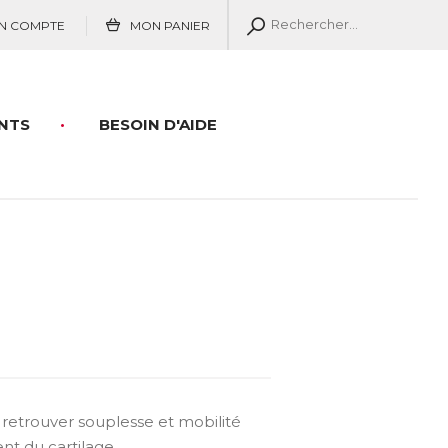
N COMPTE
MON PANIER
NTS
BESOIN D'AIDE
etrouver souplesse et mobilité
nt du cartilage