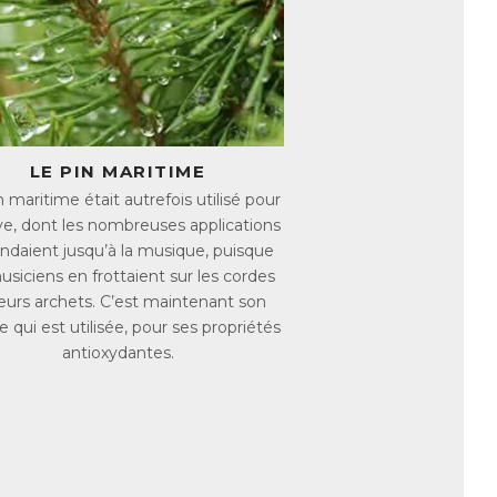
nnol, un principe bioactif ayant fait l’objet
tré de Curcuma, qui apporte l'équivalent
omprimés ! Le Curcuma, forme d’apport
.
mobilité au quotidien.
LE PIN MARITIME
 articulations, des os, des
 maritime était autrefois utilisé pour
ve, dont les nombreuses applications
endaient jusqu’à la musique, puisque
manence. Avec l’âge, le renouvellement du
usiciens en frottaient sur les cordes
e. Les douleurs articulaires apparaissent
leurs archets. C’est maintenant son
 qui est utilisée, pour ses propriétés
age. La Vitamine C et le Cuivre favorisent
antioxydantes.
ganèse participe à la fabrication de
a synthèse du tissu cartilagineux.
a quantité de minéraux dans l’os. La
s à partir de la ménopause, ce qui