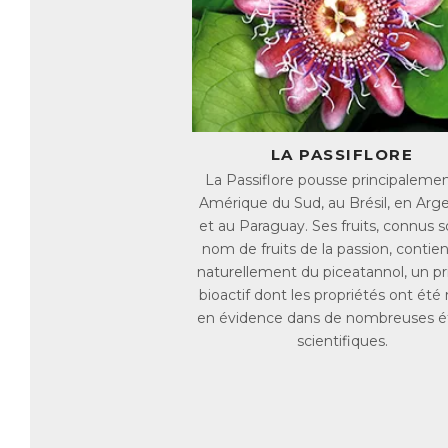
Ar
de
L'
d'
na
Gr
LA PASSIFLORE
D
m
La Passiflore pousse principaleme
Amérique du Sud, au Brésil, en Arg
et au Paraguay. Ses fruits, connus s
Le
nom de fruits de la passion, contie
ca
lo
naturellement du piceatannol, un pr
bioactif dont les propriétés ont été
Ar
en évidence dans de nombreuses é
la
scientifiques.
mu
La
de
au