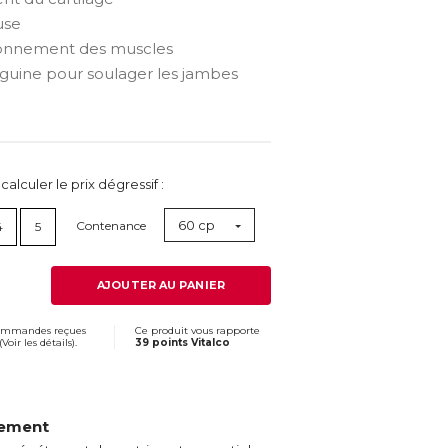
use
ionnement des muscles
anguine pour soulager les jambes
lculer le prix dégressif :
60 cp
Contenance
4
5
AJOUTER AU PANIER
commandes reçues
Ce produit vous rapporte
(
Voir les détails
).
39 points Vitalco
vement