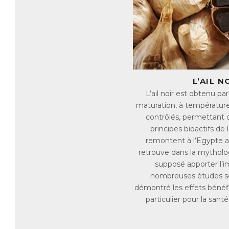
fa
Ag
na
de
En
Le
L’AIL N
Le
L’ail noir est obtenu p
da
maturation, à température
contrôlés, permettant 
Le
Il
principes bioactifs de l
in
remontent à l’Egypte a
retrouve dans la mytholog
B
supposé apporter l’i
Le
nombreuses études sc
pr
démontré les effets bénéfiq
Le
particulier pour la santé
ex
bo
in