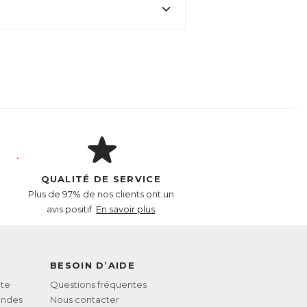
r contre l’excès de cholestérol.
t fait l’objet d’études scientifiques
QUALITÉ DE SERVICE
Plus de 97% de nos clients ont un
avis positif.
En savoir plus
BESOIN D’AIDE
te
Questions fréquentes
andes
Nous contacter