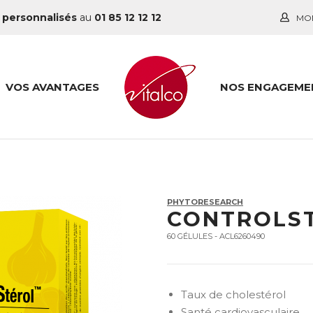
 personnalisés
au
01 85 12 12 12
MO
VOS AVANTAGES
NOS ENGAGEME
PHYTORESEARCH
CONTROLS
60 GÉLULES - ACL6260490
Taux de cholestérol
Santé cardiovasculaire