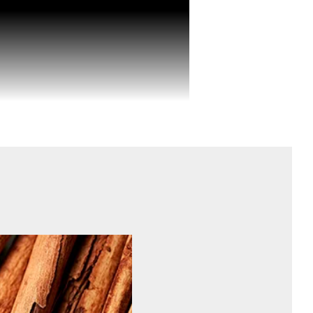
otidien grâce à une combinaison unique
de nutriments essentiels. Ces actifs
rol), protègent les vaisseaux sanguins,