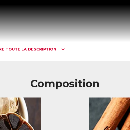
IRE TOUTE LA DESCRIPTION
Composition
égulateur naturel de cholestérol nouvelle génération
s actifs de ControlStérol préservent la santé cardiovasculaire au qu
extraits végétaux concentrés, d’ingrédients brevetés, de vitamines et 
turels régulent les taux de cholestérol (« bon » et « mauvais » cholesté