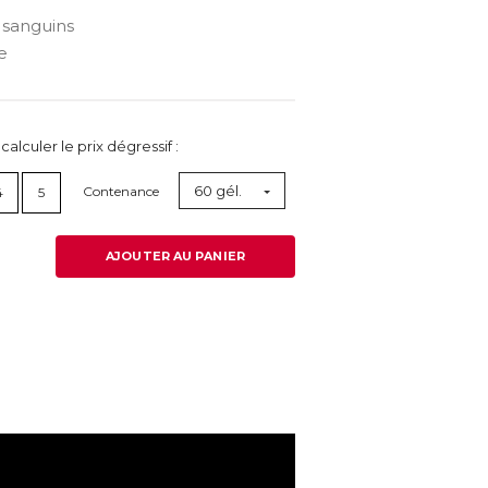
 sanguins
e
lculer le prix dégressif :
60 gél.
Contenance
4
5
AJOUTER AU PANIER