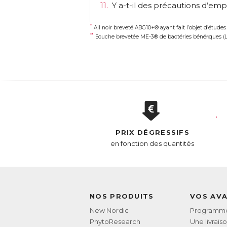
11.
Y a-t-il des précautions d’empl
Co
*
Ail noir breveté ABG10+® ayant fait l’objet d’études
**
* A
Souche brevetée ME-3® de bactéries bénéﬁques (Lac
** 
AC
E
PRIX DÉGRESSIFS
en fonction des quantités
NOS PRODUITS
VOS AV
New Nordic
Programme 
PhytoResearch
Une livrais