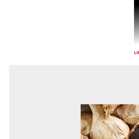
L
R
Le
d’
na