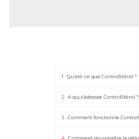
pl
Q
L’
Tr
● 
● 
● 
En
so
le
ma
1.
Qu’est-ce que ControlStérol ?
Pa
ac
2.
A qui s’adresse ControlStérol ?
n’
d’
Da
3.
Comment fonctionne ControlS
Ph
ca
→ 
Ce
4.
Comment reconnaître la gélule "