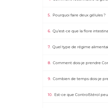
→ 
vi
5.
Pourquoi faire deux gélules ?
A
Un
● 
ch
6.
Qu’est-ce que la flore intestina
ma
Le
d’
7.
Quel type de régime alimentair
an
fo
● 
no
8.
Comment dois-je prendre Cont
Un
● 
l’
9.
Combien de temps dois-je pre
co
● 
cœ
10.
Est-ce que ControlStérol peut 
d’
● 
B1
po