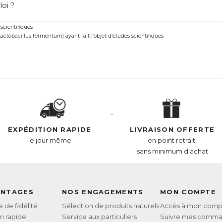
oi ?
ntrolStérol est une véritable alternative naturelle pour lutte
 scientifiques
il noir breveté ABG10+® ayant fait l’objet d’études scientifiques
tobacillus fermentum) ayant fait l’objet d’études scientifiques
Souche brevetée ME-3® de ferments lactiques bénéﬁques (Lactobacillus fermentum) ayan
L :
6260490
AN :
3664688000089
Télécharger la fiche produit
EXPÉDITION RAPIDE
LIVRAISON OFFERTE
le jour même
en point retrait,
sans minimum d'achat
ANTAGES
NOS ENGAGEMENTS
MON COMPTE
de fidélité
Sélection de produits naturels
Accès à mon comp
on rapide
Service aux particuliers
Suivre mes comm