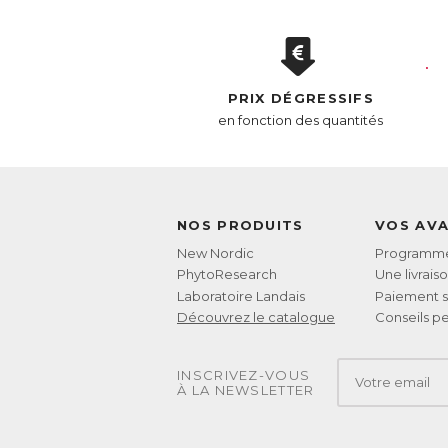
ef
● 
no
● 
● 
PRIX DÉGRESSIFS
l’
en fonction des quantités
AC
E
NOS PRODUITS
VOS AV
New Nordic
Programme 
PhytoResearch
Une livrais
Laboratoire Landais
Paiement s
Découvrez le catalogue
Conseils pe
INSCRIVEZ-VOUS
À LA NEWSLETTER