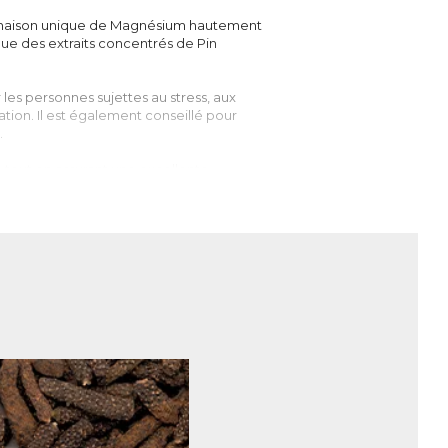
inaison unique de Magnésium hautement
que des extraits concentrés de Pin
s personnes sujettes au stress, aux
ation. Il est également conseillé pour
.
tout en assurant une excellente
orps. 4ème minéral le plus abondant dans
 moitié se situe dans les os et les dents,
oie, les reins, ...
 plus de 300 fonctions biochimiques. On
eux, dans le fonctionnement musculaire,
on d’énergie.
ar kilo de poids corporel par jour. Cela