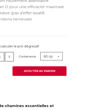
um hautement assimilable
et D pour une efficacité maximale
tive (pas d’effet laxatif)
tensions nerveuses
lculer le prix dégressif :
60 cp
Contenance
4
5
AJOUTER AU PANIER
 vitamines essentielles et