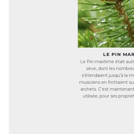
re
de
pe
ma
ex
ac
Q
Dé
tr
LE PIN MA
Le Pin maritime était autre
Pa
sève, dont les nombreu
→ 
→ 
s’étendaient jusqu’à la m
→ 
musiciens en frottaient su
→ 
archets. C’est maintenant
→ 
utilisée, pour ses propri
C
Po
ma
Ce
✓ 