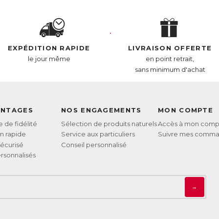
ficacité maximale :
Le Magnésium et les vitamines B aident à réduire la fatigue et l’épui
rmal du système nerveux.
Le Magnésium et la vitamine D contribuent au maintien de fonctions 
L’extrait concentré d’écorce de Pin Maritime favorise une bonne micr
EXPÉDITION RAPIDE
LIVRAISON OFFERTE
assimilation des vitamines et minéraux.
le jour même
en point retrait,
sans minimum d'achat
L :
6391921
AN :
3770011802890
ANTAGES
NOS ENGAGEMENTS
MON COMPTE
de fidélité
Sélection de produits naturels
Accès à mon comp
on rapide
Service aux particuliers
Suivre mes comm
écurisé
Conseil personnalisé
rsonnalisés
→