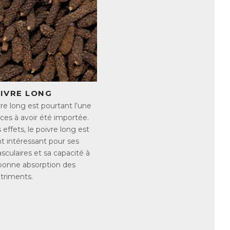
Comme le corps ne sait pas fabriquer
abli qu’aujourd’hui près des ¾ des
nque en magnésium. Cela est
aines situations qui entrainent une
physique et/ou mental), la pratique d’une
édicaments.
r les signes peuvent être nombreux et
OIVRE LONG
re long est pourtant l’une
ces à avoir été importée.
effets, le poivre long est
t intéressant pour ses
sculaires et sa capacité à
 bonne absorption des
triments.
voriser une alimentation riche en
ium comme :