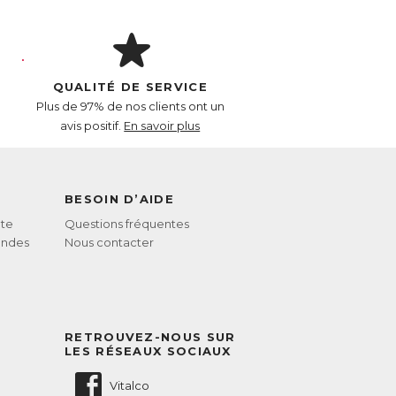
sement et favorisent le fonctionnement
musculaires et osseuses normales.
ocirculation sanguine, ce qui optimise
QUALITÉ DE SERVICE
Plus de 97% de nos clients ont un
avis positif.
En savoir plus
BESOIN D’AIDE
te
Questions fréquentes
andes
Nous contacter
RETROUVEZ-NOUS SUR
LES RÉSEAUX SOCIAUX
Vitalco