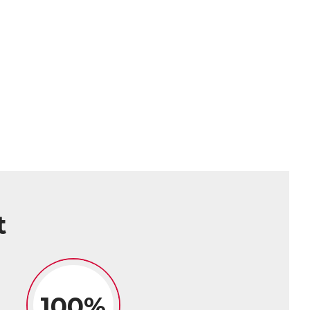
t
100%