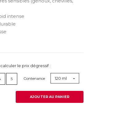
res sensibles (genoux, chevilles,
oid intense
durable
sse
lculer le prix dégressif :
120 ml
Contenance
4
5
AJOUTER AU PANIER