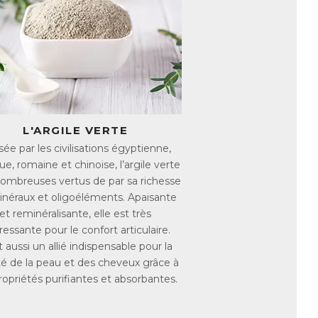
d intense. Cette action est complétée par
étés apaisantes et régénérantes. Le tout est
ées à l’inflammation.
x gélules végétales Cartidol qui agissent
es en normalisant la réponse
L'ARGILE VERTE
t
isée par les civilisations égyptienne,
acide salicylique : favorise sa pénétration
e, romaine et chinoise, l’argile verte
 diminuant le gonflement lié à
nombreuses vertus de par sa richesse
néraux et oligoéléments. Apaisante
et reminéralisante, elle est très
ressante pour le confort articulaire.
pénètre rapidement pour une application
t aussi un allié indispensable pour la
é de la peau et des cheveux grâce à
lorants et sans substances animales
ropriétés purifiantes et absorbantes.