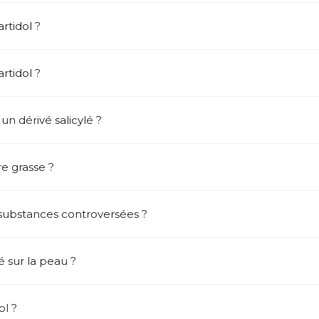
artidol ?
rtidol ?
un dérivé salicylé ?
re grasse ?
s substances controversées ?
ré sur la peau ?
ol ?