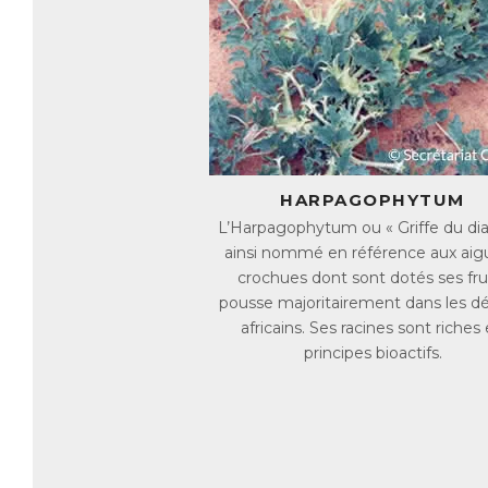
co
la
re
Po
de
in
L
✓ 
HARPAGOPHYTUM
✓ 
L’Harpagophytum ou « Griffe du dia
✓ 
ainsi nommé en référence aux aigu
et
crochues dont sont dotés ses frui
l’
pousse majoritairement dans les dé
✓ 
africains. Ses racines sont riches
✓ 
principes bioactifs.
✓ 
fa
✓ 
* D
E